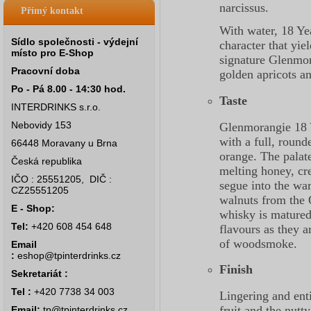
narcissus.
Přímý kontakt
With water, 18 Ye
Sídlo společnosti - výdejní
character that yie
místo pro E-Shop
signature Glenmora
Pracovní doba
golden apricots a
Po - Pá 8.00 - 14:30 hod.
Taste
INTERDRINKS s.r.o.
Nebovidy 153
Glenmorangie 18 Y
with a full, round
66448 Moravany u Brna
orange. The palate
Česká republika
melting honey, cr
IČO : 25551205, DIČ :
segue into the wa
CZ25551205
walnuts from the 
E - Shop:
whisky is matured.
Tel:
+420 608 454 648
flavours as they 
of woodsmoke.
Email
:
eshop@tpinterdrinks.cz
Finish
Sekretariát :
Tel :
+420 7738 34 003
Lingering and enti
fruit and the nutt
Email:
tp@tpinterdrinks.cz