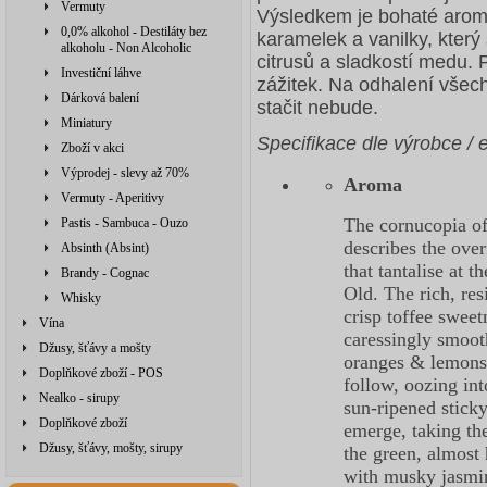
Vermuty
Výsledkem je bohaté arom
0,0% alkohol - Destiláty bez
karamelek a vanilky, kter
alkoholu - Non Alcoholic
citrusů a sladkostí medu. 
Investiční láhve
zážitek. Na odhalení všech
Dárková balení
stačit nebude.
Miniatury
Specifikace dle výrobce / e
Zboží v akci
Výprodej - slevy až 70%
Aroma
Vermuty - Aperitivy
The cornucopia of
Pastis - Sambuca - Ouzo
describes the ove
Absinth (Absint)
that tantalise at 
Brandy - Cognac
Old. The rich, res
Whisky
crisp toffee swee
Vína
caressingly smooth
Džusy, šťávy a mošty
oranges & lemons 
Doplňkové zboží - POS
follow, oozing in
Nealko - sirupy
sun-ripened sticky
Doplňkové zboží
emerge, taking th
Džusy, šťávy, mošty, sirupy
the green, almost
with musky jasmine