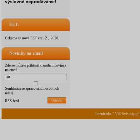
výslovně neprodáváme!
EET:
Čekama na nové EET ver.. 2 , 2026.
Novinky na email
Zde se můžete přihlásit k zasílání novinek
na email.
Souhlasím se zpracováním osobních
údajů
Odeslat
RSS feed
Interdrinks " Váš Svět nápojů