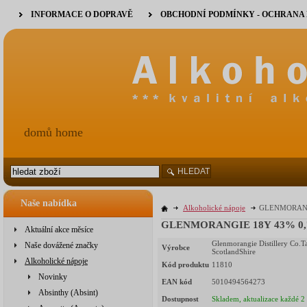
INFORMACE O DOPRAVĚ
OBCHODNÍ PODMÍNKY - OCHRANA
domů home
HLEDAT
Naše nabídka
Alkoholické nápoje
GLENMORANGIE
GLENMORANGIE 18Y 43% 0,7l
Aktuální akce měsíce
Glenmorangie Distillery Co.Ta
Naše dovážené značky
Výrobce
ScotlandShire
Alkoholické nápoje
Kód produktu
11810
Novinky
EAN kód
5010494564273
Absinthy (Absint)
Dostupnost
Skladem, aktualizace každé 2