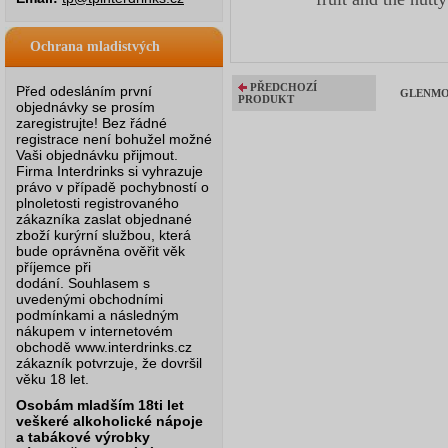
Ochrana mladistvých
PŘEDCHOZÍ
Před odesláním první
GLENMOR
PRODUKT
objednávky se prosím
zaregistrujte! Bez řádné
registrace není bohužel možné
Vaši objednávku přijmout.
Firma Interdrinks si vyhrazuje
právo v případě pochybností o
plnoletosti registrovaného
zákazníka zaslat objednané
zboží kurýrní službou, která
bude oprávněna ověřit věk
příjemce při
dodání.
Souhlasem s
uvedenými obchodními
podmínkami a následným
nákupem v internetovém
obchodě www.interdrinks.cz
zákazník potvrzuje, že dovršil
věku 18 let.
Osobám mladším 18ti let
veškeré alkoholické nápoje
a tabákové výrobky