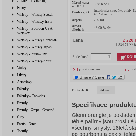
Amaretto (Amareto)
Měrná cena
0.00
Kč/1L
vč. DPH
Rumy
Interdrinks s.r.o. Nebovidy 1
Prodávající
48 Nebovidy
Whisky - Whisky Scotch
Objem
700
ml.
Whisky - Whiskey Irish
Obsah
43,00
% obj.
Whisky - Bourbon USA
alkoholu
Whiskey
Cena
2 220,
Whisky - Whisky Canadian
1 834,71 Kč 
Whisky - Whisky Japan
Whisky - Žitná - Rye
KOU
Počet kusů
Whisky - Whisky/Spirit
Vodky
poslat známému
při
Likéry
Armaňaky
Pálenky
Popis zboží
Diskuse
Pálenky - Calvados
Brandy
Specifikace produkt
Brandy - Grapa - Ovocné
Glenmorangie je pokladem
Giny
téhle palírny jsou proslulé
Pastis - Ouzo
všechny smysly. 18letá sl
Tequily
po bourbonu a pak si ještě