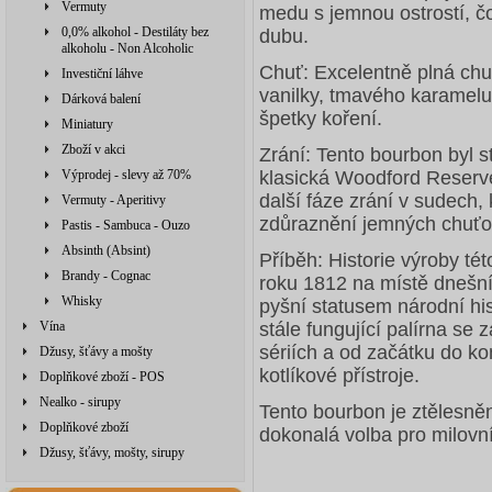
Vermuty
medu s jemnou ostrostí, 
0,0% alkohol - Destiláty bez
dubu.
alkoholu - Non Alcoholic
Chuť: Excelentně plná chu
Investiční láhve
vanilky, tmavého karamelu,
Dárková balení
špetky koření.
Miniatury
Zboží v akci
Zrání: Tento bourbon byl 
Výprodej - slevy až 70%
klasická Woodford Reserv
další fáze zrání v sudech, 
Vermuty - Aperitivy
zdůraznění jemných chuťo
Pastis - Sambuca - Ouzo
Absinth (Absint)
Příběh: Historie výroby t
Brandy - Cognac
roku 1812 na místě dnešní
Whisky
pyšní statusem národní hi
Vína
stále fungující palírna se
sériích a od začátku do 
Džusy, šťávy a mošty
kotlíkové přístroje.
Doplňkové zboží - POS
Nealko - sirupy
Tento bourbon je ztělesně
Doplňkové zboží
dokonalá volba pro milovn
Džusy, šťávy, mošty, sirupy