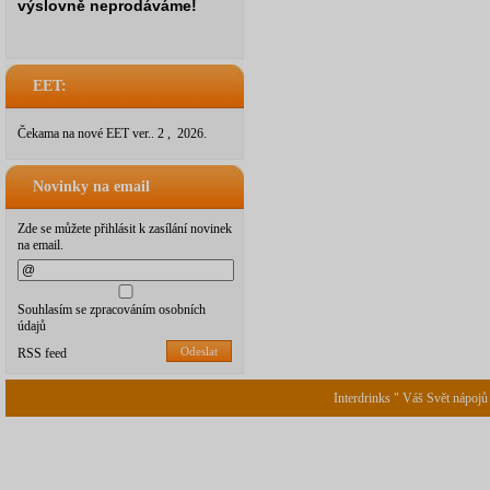
výslovně neprodáváme!
EET:
Čekama na nové EET ver.. 2 , 2026.
Novinky na email
Zde se můžete přihlásit k zasílání novinek
na email.
Souhlasím se zpracováním osobních
údajů
Odeslat
RSS feed
Interdrinks " Váš Svět nápojů