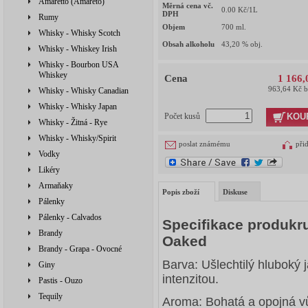
Amaretto (Amareto)
Měrná cena vč.
0.00
Kč/1L
DPH
Rumy
Objem
700
ml.
Whisky - Whisky Scotch
Obsah alkoholu
43,20
% obj.
Whisky - Whiskey Irish
Whisky - Bourbon USA
Whiskey
Cena
1 166,
963,64 Kč 
Whisky - Whisky Canadian
Whisky - Whisky Japan
KOU
Počet kusů
Whisky - Žitná - Rye
Whisky - Whisky/Spirit
poslat známému
při
Vodky
Likéry
Armaňaky
Popis zboží
Diskuse
Pálenky
Pálenky - Calvados
Specifikace produkr
Brandy
Oaked
Brandy - Grapa - Ovocné
Barva: Ušlechtilý hluboký j
Giny
intenzitou.
Pastis - Ouzo
Tequily
Aroma: Bohatá a opojná v