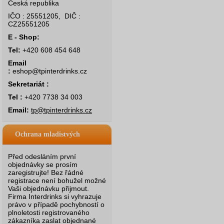
Česká republika
IČO : 25551205, DIČ :
CZ25551205
E - Shop:
Tel:
+420 608 454 648
Email
:
eshop@tpinterdrinks.cz
Sekretariát :
Tel :
+420 7738 34 003
Email:
tp@tpinterdrinks.cz
Ochrana mladistvých
Před odesláním první
objednávky se prosím
zaregistrujte! Bez řádné
registrace není bohužel možné
Vaši objednávku přijmout.
Firma Interdrinks si vyhrazuje
právo v případě pochybností o
plnoletosti registrovaného
zákazníka zaslat objednané