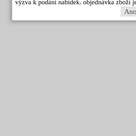
výzva k podání nabídek. objednávka zboží j
An