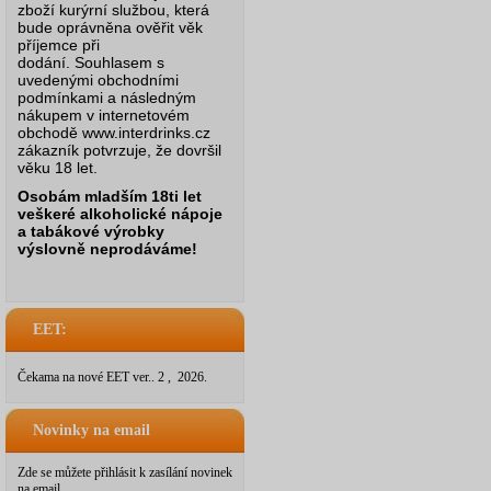
zboží kurýrní službou, která
bude oprávněna ověřit věk
příjemce při
dodání.
Souhlasem s
uvedenými obchodními
podmínkami a následným
nákupem v internetovém
obchodě www.interdrinks.cz
zákazník potvrzuje, že dovršil
věku 18 let.
Osobám mladším 18ti let
veškeré alkoholické nápoje
a tabákové výrobky
výslovně neprodáváme!
EET:
Čekama na nové EET ver.. 2 , 2026.
Novinky na email
Zde se můžete přihlásit k zasílání novinek
na email.