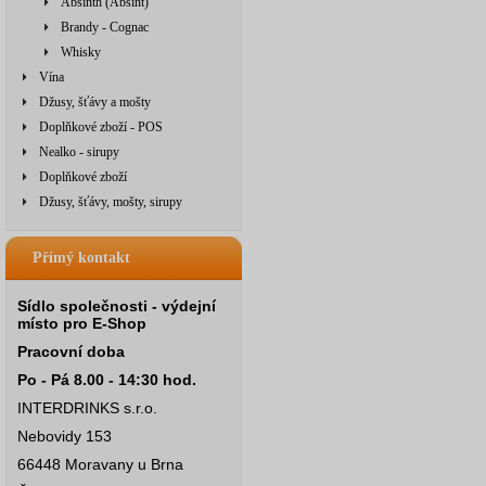
Absinth (Absint)
Brandy - Cognac
Whisky
Vína
Džusy, šťávy a mošty
Doplňkové zboží - POS
Nealko - sirupy
Doplňkové zboží
Džusy, šťávy, mošty, sirupy
Přímý kontakt
Sídlo společnosti - výdejní
místo pro E-Shop
Pracovní doba
Po - Pá 8.00 - 14:30 hod.
INTERDRINKS s.r.o.
Nebovidy 153
66448 Moravany u Brna