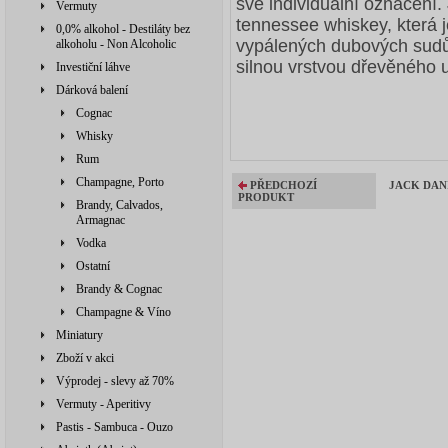
své individuální označení.
Vermuty
tennessee whiskey, která 
0,0% alkohol - Destiláty bez
vypálených dubových sudů
alkoholu - Non Alcoholic
silnou vrstvou dřevěného u
Investiční láhve
Dárková balení
Cognac
Whisky
Rum
Champagne, Porto
PŘEDCHOZÍ
JACK DAN
PRODUKT
Brandy, Calvados,
Armagnac
Vodka
Ostatní
Brandy & Cognac
Champagne & Víno
Miniatury
Zboží v akci
Výprodej - slevy až 70%
Vermuty - Aperitivy
Pastis - Sambuca - Ouzo