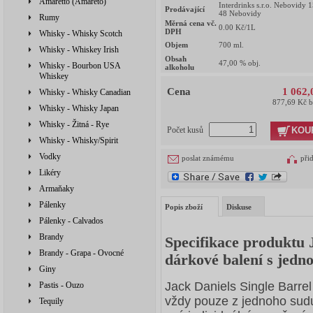
Amaretto (Amareto)
Interdrinks s.r.o. Nebovidy 
Prodávající
48 Nebovidy
Rumy
Měrná cena vč.
0.00
Kč/1L
DPH
Whisky - Whisky Scotch
Objem
700
ml.
Whisky - Whiskey Irish
Obsah
47,00
% obj.
Whisky - Bourbon USA
alkoholu
Whiskey
Cena
1 062,
Whisky - Whisky Canadian
877,69 Kč 
Whisky - Whisky Japan
Whisky - Žitná - Rye
KOU
Počet kusů
Whisky - Whisky/Spirit
Vodky
poslat známému
při
Likéry
Armaňaky
Pálenky
Popis zboží
Diskuse
Pálenky - Calvados
Brandy
Specifikace produktu J
Brandy - Grapa - Ovocné
dárkové balení s jedn
Giny
Jack Daniels Single Barrel
Pastis - Ouzo
vždy pouze z jednoho sudu
Tequily