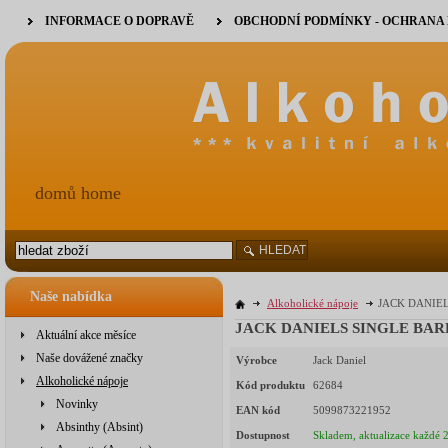
INFORMACE O DOPRAVĚ
OBCHODNÍ PODMÍNKY - OCHRANA
domů home
HLEDAT
Naše nabídka
Alkoholické nápoje
JACK DANIEL
JACK DANIELS SINGLE BARR
Aktuální akce měsíce
Naše dovážené značky
Výrobce
Jack Daniel
Alkoholické nápoje
Kód produktu
62684
Novinky
EAN kód
5099873221952
Absinthy (Absint)
Dostupnost
Skladem, aktualizace každé 