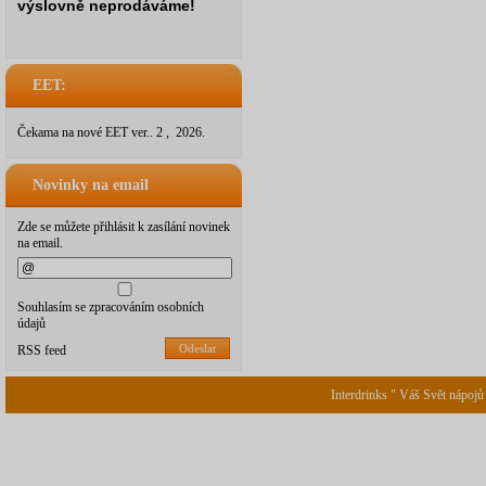
výslovně neprodáváme!
EET:
Čekama na nové EET ver.. 2 , 2026.
Novinky na email
Zde se můžete přihlásit k zasílání novinek
na email.
Souhlasím se zpracováním osobních
údajů
Odeslat
RSS feed
Interdrinks " Váš Svět nápojů