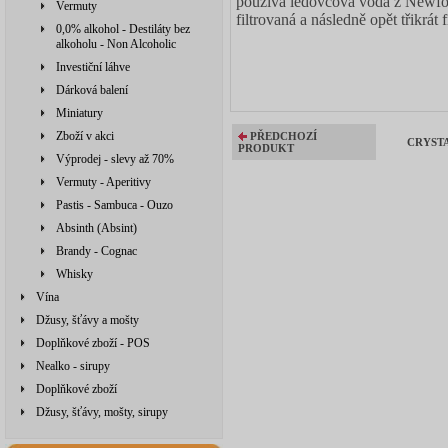
používá ledovcová voda z Newfoun
Vermuty
filtrovaná a následně opět třikrát
0,0% alkohol - Destiláty bez
alkoholu - Non Alcoholic
Investiční láhve
Dárková balení
Miniatury
Zboží v akci
PŘEDCHOZÍ
CRYSTAL
PRODUKT
Výprodej - slevy až 70%
Vermuty - Aperitivy
Pastis - Sambuca - Ouzo
Absinth (Absint)
Brandy - Cognac
Whisky
Vína
Džusy, šťávy a mošty
Doplňkové zboží - POS
Nealko - sirupy
Doplňkové zboží
Džusy, šťávy, mošty, sirupy