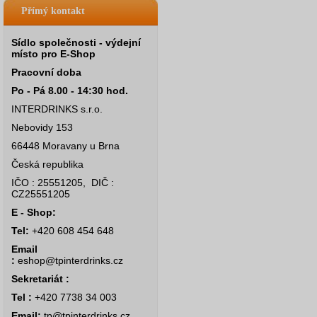
Přímý kontakt
Sídlo společnosti - výdejní
místo pro E-Shop
Pracovní doba
Po - Pá 8.00 - 14:30 hod.
INTERDRINKS s.r.o.
Nebovidy 153
66448 Moravany u Brna
Česká republika
IČO : 25551205, DIČ :
CZ25551205
E - Shop:
Tel:
+420 608 454 648
Email
:
eshop@tpinterdrinks.cz
Sekretariát :
Tel :
+420 7738 34 003
Email:
tp@tpinterdrinks.cz