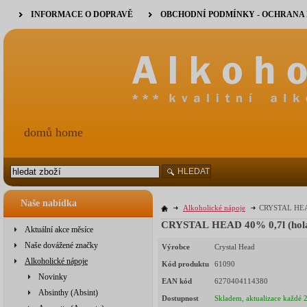
INFORMACE O DOPRAVĚ
OBCHODNÍ PODMÍNKY - OCHRANA
domů home
HLEDAT
Naše nabídka
Alkoholické nápoje
CRYSTAL HEAD
CRYSTAL HEAD 40% 0,7l (ho
Aktuální akce měsíce
Naše dovážené značky
Výrobce
Crystal Head
Alkoholické nápoje
Kód produktu
61090
Novinky
EAN kód
6270404114380
Absinthy (Absint)
Dostupnost
Skladem, aktualizace každé 