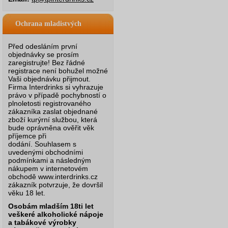
Ochrana mladistvých
Před odesláním první
objednávky se prosím
zaregistrujte! Bez řádné
registrace není bohužel možné
Vaši objednávku přijmout.
Firma Interdrinks si vyhrazuje
právo v případě pochybností o
plnoletosti registrovaného
zákazníka zaslat objednané
zboží kurýrní službou, která
bude oprávněna ověřit věk
příjemce při
dodání.
Souhlasem s
uvedenými obchodními
podmínkami a následným
nákupem v internetovém
obchodě www.interdrinks.cz
zákazník potvrzuje, že dovršil
věku 18 let.
Osobám mladším 18ti let
veškeré alkoholické nápoje
a tabákové výrobky