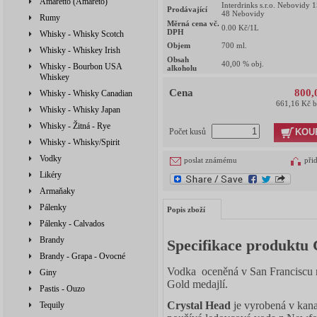
Amaretto (Amareto)
Interdrinks s.r.o. Nebovidy 
Prodávající
48 Nebovidy
Rumy
Měrná cena vč.
0.00
Kč/1L
DPH
Whisky - Whisky Scotch
Objem
700
ml.
Whisky - Whiskey Irish
Obsah
40,00
% obj.
Whisky - Bourbon USA
alkoholu
Whiskey
Cena
800,
Whisky - Whisky Canadian
661,16 Kč 
Whisky - Whisky Japan
Whisky - Žitná - Rye
KOU
Počet kusů
Whisky - Whisky/Spirit
Vodky
poslat známému
při
Likéry
Armaňaky
Pálenky
Popis zboží
Pálenky - Calvados
Brandy
Specifikace produktu
Brandy - Grapa - Ovocné
Vodka oceněná v San Franciscu 
Giny
Gold medajlí.
Pastis - Ouzo
Crystal Head
je vyrobená v kana
Tequily