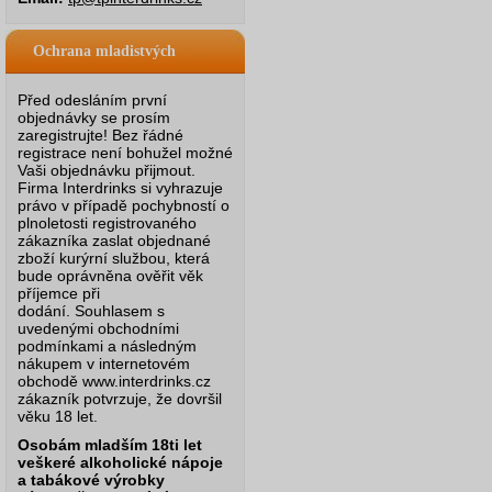
Ochrana mladistvých
Před odesláním první
objednávky se prosím
zaregistrujte! Bez řádné
registrace není bohužel možné
Vaši objednávku přijmout.
Firma Interdrinks si vyhrazuje
právo v případě pochybností o
plnoletosti registrovaného
zákazníka zaslat objednané
zboží kurýrní službou, která
bude oprávněna ověřit věk
příjemce při
dodání.
Souhlasem s
uvedenými obchodními
podmínkami a následným
nákupem v internetovém
obchodě www.interdrinks.cz
zákazník potvrzuje, že dovršil
věku 18 let.
Osobám mladším 18ti let
veškeré alkoholické nápoje
a tabákové výrobky