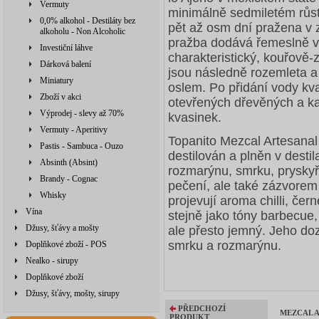
Vermuty
minimálně sedmiletém růstu
0,0% alkohol - Destiláty bez
pět až osm dní pražena v 
alkoholu - Non Alcoholic
pražba dodává řemeslně 
Investiční láhve
charakteristický, kouřově
Dárková balení
jsou následně rozemleta 
Miniatury
oslem. Po přidání vody kvas
Zboží v akci
otevřených dřevěných a k
Výprodej - slevy až 70%
kvasinek.
Vermuty - Aperitivy
Topanito Mezcal Artesanal
Pastis - Sambuca - Ouzo
destilován a plněn v desti
Absinth (Absint)
rozmarýnu, smrku, pryskyř
Brandy - Cognac
pečení, ale také zázvorem
Whisky
projevují aroma chilli, č
Vína
stejně jako tóny barbecue, 
Džusy, šťávy a mošty
ale přesto jemný. Jeho dozv
smrku a rozmarýnu.
Doplňkové zboží - POS
Nealko - sirupy
Doplňkové zboží
Džusy, šťávy, mošty, sirupy
PŘEDCHOZÍ
MEZCAL AR
PRODUKT