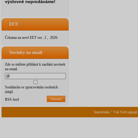
výslovně neprodáváme!
EET:
Čekama na nové EET ver.. 2 , 2026.
Novinky na email
Zde se můžete přihlásit k zasílání novinek
na email.
Souhlasím se zpracováním osobních
údajů
Odeslat
RSS feed
Interdrinks " Váš Svět nápojů