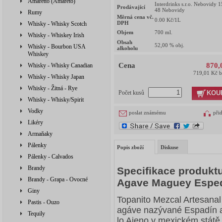
Amaretto (Amareto)
Interdrinks s.r.o. Nebovidy 
Prodávající
48 Nebovidy
Rumy
Měrná cena vč.
0.00
Kč/1L
DPH
Whisky - Whisky Scotch
Objem
700
ml.
Whisky - Whiskey Irish
Obsah
52,00
% obj.
Whisky - Bourbon USA
alkoholu
Whiskey
Cena
870,
Whisky - Whisky Canadian
719,01 Kč 
Whisky - Whisky Japan
Whisky - Žitná - Rye
KOU
Počet kusů
Whisky - Whisky/Spirit
Vodky
poslat známému
při
Likéry
Armaňaky
Pálenky
Popis zboží
Diskuse
Pálenky - Calvados
Brandy
Specifikace produkt
Brandy - Grapa - Ovocné
Agave Maguey Espe
Giny
Topanito Mezcal Artesanal
Pastis - Ouzo
agáve nazývané Espadín a 
Tequily
lo Ajeno v mexickém státě