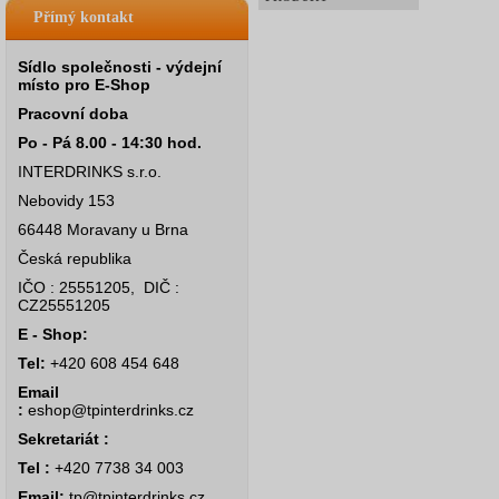
Přímý kontakt
Sídlo společnosti - výdejní
místo pro E-Shop
Pracovní doba
Po - Pá 8.00 - 14:30 hod.
INTERDRINKS s.r.o.
Nebovidy 153
66448 Moravany u Brna
Česká republika
IČO : 25551205, DIČ :
CZ25551205
E - Shop:
Tel:
+420 608 454 648
Email
:
eshop@tpinterdrinks.cz
Sekretariát :
Tel :
+420 7738 34 003
Email:
tp@tpinterdrinks.cz