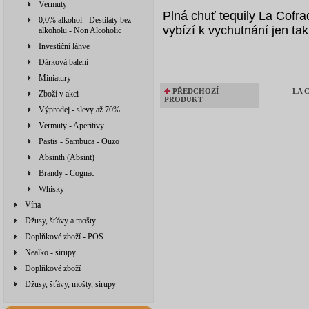
Vermuty
Plná chuť tequily La Cofra
0,0% alkohol - Destiláty bez
vybízí k vychutnání jen tak
alkoholu - Non Alcoholic
Investiční láhve
Dárková balení
Miniatury
PŘEDCHOZÍ
LA 
Zboží v akci
PRODUKT
Výprodej - slevy až 70%
Vermuty - Aperitivy
Pastis - Sambuca - Ouzo
Absinth (Absint)
Brandy - Cognac
Whisky
Vína
Džusy, šťávy a mošty
Doplňkové zboží - POS
Nealko - sirupy
Doplňkové zboží
Džusy, šťávy, mošty, sirupy