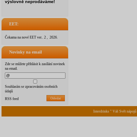
výslovně neprodáváme!
EET:
Čekama na nové EET ver.. 2 , 2026.
Novinky na email
Zde se můžete přihlásit k zasílání novinek
na email.
Souhlasím se zpracováním osobních
údajů
Odeslat
RSS feed
Interdrinks " Váš Svět nápojů