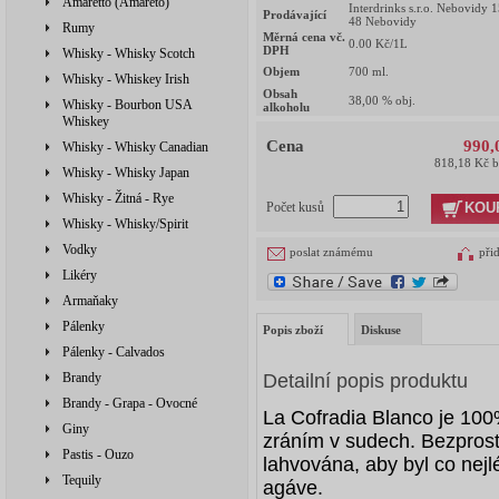
Amaretto (Amareto)
Interdrinks s.r.o. Nebovidy 
Prodávající
48 Nebovidy
Rumy
Měrná cena vč.
0.00
Kč/1L
DPH
Whisky - Whisky Scotch
Objem
700
ml.
Whisky - Whiskey Irish
Obsah
38,00
% obj.
Whisky - Bourbon USA
alkoholu
Whiskey
Cena
990,
Whisky - Whisky Canadian
818,18 Kč 
Whisky - Whisky Japan
Whisky - Žitná - Rye
KOU
Počet kusů
Whisky - Whisky/Spirit
Vodky
poslat známému
při
Likéry
Armaňaky
Pálenky
Popis zboží
Diskuse
Pálenky - Calvados
Brandy
Detailní popis produktu
Brandy - Grapa - Ovocné
La Cofradia
Blanco je 10
Giny
zráním v sudech. Bezprost
Pastis - Ouzo
lahvována, aby byl co nejl
Tequily
agáve.