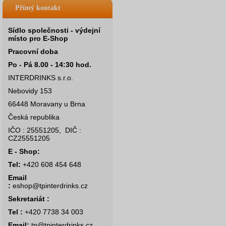
Přímý kontakt
Sídlo společnosti - výdejní
místo pro E-Shop
Pracovní doba
Po - Pá 8.00 - 14:30 hod.
INTERDRINKS s.r.o.
Nebovidy 153
66448 Moravany u Brna
Česká republika
IČO : 25551205, DIČ :
CZ25551205
E - Shop:
Tel:
+420 608 454 648
Email
:
eshop@tpinterdrinks.cz
Sekretariát :
Tel :
+420 7738 34 003
Email:
tp@tpinterdrinks.cz