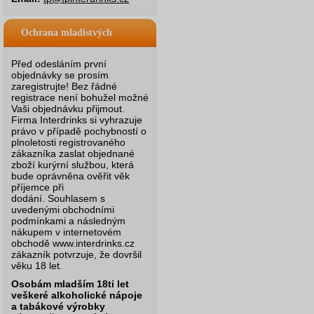
Ochrana mladistvých
Před odesláním první
objednávky se prosím
zaregistrujte! Bez řádné
registrace není bohužel možné
Vaši objednávku přijmout.
Firma Interdrinks si vyhrazuje
právo v případě pochybností o
plnoletosti registrovaného
zákazníka zaslat objednané
zboží kurýrní službou, která
bude oprávněna ověřit věk
příjemce při
dodání.
Souhlasem s
uvedenými obchodními
podmínkami a následným
nákupem v internetovém
obchodě www.interdrinks.cz
zákazník potvrzuje, že dovršil
věku 18 let.
Osobám mladším 18ti let
veškeré alkoholické nápoje
a tabákové výrobky