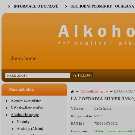
INFORMACE O DOPRAVĚ
OBCHODNÍ PODMÍNKY - OCHRANA
domů home
HLEDAT
Naše nabídka
Alkoholické nápoje
LA COFRADIA
LA COFRADIA SILVER 38%0,
Aktuální akce měsíce
Naše dovážené značky
Výrobce
La Cofradia
Alkoholické nápoje
Kód produktu
62289
Novinky
EAN kód
7506214710412
Absinthy (Absint)
Dostupnost
Skladem, aktualizace každé 