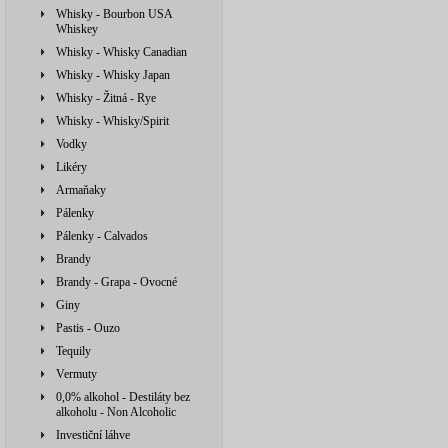
Whisky - Bourbon USA
Whiskey
Whisky - Whisky Canadian
Whisky - Whisky Japan
Whisky - Žitná - Rye
Whisky - Whisky/Spirit
Vodky
Likéry
Armaňaky
Pálenky
Pálenky - Calvados
Brandy
Brandy - Grapa - Ovocné
Giny
Pastis - Ouzo
Tequily
Vermuty
0,0% alkohol - Destiláty bez
alkoholu - Non Alcoholic
Investiční láhve