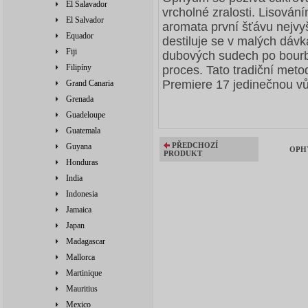
El Salavador
vrcholné zralosti. Lisován
El Salvador
aromata první šťávu nejvyš
Equador
destiluje se v malých dávk
Fiji
dubových sudech po bourbo
Filipíny
proces. Tato tradiční me
Premiere 17 jedinečnou vů
Grand Canaria
Grenada
Guadeloupe
Guatemala
PŘEDCHOZÍ
Guyana
OPHY
PRODUKT
Honduras
India
Indonesia
Jamaica
Japan
Madagascar
Mallorca
Martinique
Mauritius
Mexico