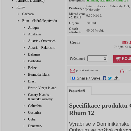
Amaretto (Amareto)
Dostupnost
Skladem, aktualizace každé 2 h
Interdrinks s.r.o. Nebovidy 153,
Rumy
Prodávající
Nebovidy
Cachaca
Měrná cena
0.00
Kč/1L
vč. DPH
Rum - třídění dle původu
Objem
700
ml.
Antiqua
Obsah
40,00
% obj.
alkoholu
Australia
Austria - Österreich
Cena
899,
742,98 Kč 
Austria - Rakousko
Bahamas
KOU
Počet kusů
Barbados
Belize
poslat známému
při
Bermuda Islans
Brasil
British Virgin Island
Popis zboží
Canary Islands -
Kanárské ostrovy
Specifikace produkt
Columbia
Rhum 12
Costarica
Cuba
Vyrábí se v Dominikánské 
Denemark
Ophyum se požívá cukrová