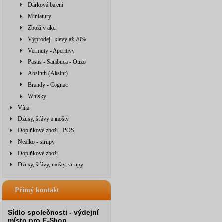
Dárková balení
Miniatury
Zboží v akci
Výprodej - slevy až 70%
Vermuty - Aperitivy
Pastis - Sambuca - Ouzo
Absinth (Absint)
Brandy - Cognac
Whisky
Vína
Džusy, šťávy a mošty
Doplňkové zboží - POS
Nealko - sirupy
Doplňkové zboží
Džusy, šťávy, mošty, sirupy
Přímý kontakt
Sídlo společnosti - výdejní
místo pro E-Shop