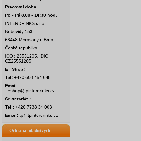
Pracovní doba
Po - Pá 8.00 - 14:30 hod.
INTERDRINKS s.r.o.
Nebovidy 153
66448 Moravany u Brna
Česká republika
IČO : 25551205, DIČ :
CZ25551205
E - Shop:
Tel:
+420 608 454 648
Email
:
eshop@tpinterdrinks.cz
Sekretariát :
Tel :
+420 7738 34 003
Email:
tp@tpinterdrinks.cz
Ochrana mladistvých