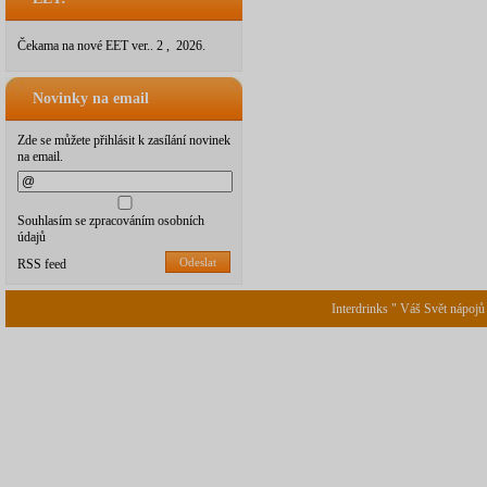
Čekama na nové EET ver.. 2 , 2026.
Novinky na email
Zde se můžete přihlásit k zasílání novinek
na email.
Souhlasím se zpracováním osobních
údajů
Odeslat
RSS feed
Interdrinks " Váš Svět nápojů