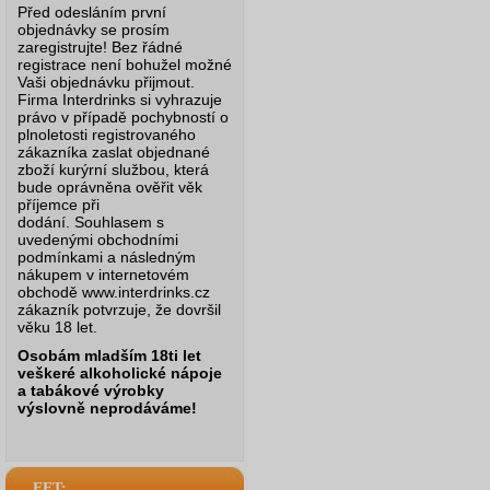
Před odesláním první
objednávky se prosím
zaregistrujte! Bez řádné
registrace není bohužel možné
Vaši objednávku přijmout.
Firma Interdrinks si vyhrazuje
právo v případě pochybností o
plnoletosti registrovaného
zákazníka zaslat objednané
zboží kurýrní službou, která
bude oprávněna ověřit věk
příjemce při
dodání.
Souhlasem s
uvedenými obchodními
podmínkami a následným
nákupem v internetovém
obchodě www.interdrinks.cz
zákazník potvrzuje, že dovršil
věku 18 let.
Osobám mladším 18ti let
veškeré alkoholické nápoje
a tabákové výrobky
výslovně neprodáváme!
EET: