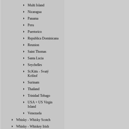
Multi Island
Nicaragua
Panama
Peru
Puertorico
Republica Dominicana
Reunion
Saint Thomas
Santa Lucia
Seychelles
St.Kitts - Svatý
Krištof
Surinam
Thailand
Trinidad Tobago
USA + US Virgin
Island
Venezuela
Whisky - Whisky Scotch
Whisky - Whiskey Irish