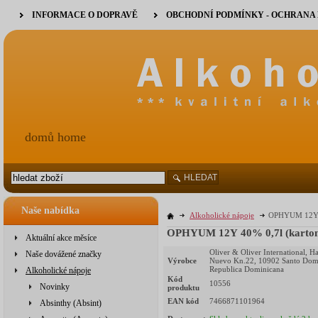
INFORMACE O DOPRAVĚ
OBCHODNÍ PODMÍNKY - OCHRANA
domů home
HLEDAT
Naše nabídka
Alkoholické nápoje
OPHYUM 12Y 4
OPHYUM 12Y 40% 0,7l (karto
Aktuální akce měsíce
Oliver & Oliver International, H
Naše dovážené značky
Výrobce
Nuevo Kn.22, 10902 Santo Dom
Republica Dominicana
Alkoholické nápoje
Kód
10556
Novinky
produktu
EAN kód
7466871101964
Absinthy (Absint)