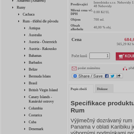
Amaretto (Amareto)
Interdrinks s.r.o. Nebovidy 
Prodávající
48 Nebovidy
Rumy
Měrná cena vč.
0.00
Kč/1L
DPH
Cachaca
Objem
700
ml.
Rum - třídění dle původu
Obsah
40,00
% obj.
Antiqua
alkoholu
Australia
Cena
684,
Austria - Österreich
565,29 Kč 
Austria - Rakousko
Bahamas
KOU
Počet kusů
Barbados
poslat známému
při
Belize
Bermuda Islans
Brasil
Popis zboží
Diskuse
British Virgin Island
Canary Islands -
Kanárské ostrovy
Specifikace produkt
Columbia
Rum
Costarica
Výjimečný dozrávaný rum s
Cuba
Panama v oblati Karibiku j
Denemark
výbornými podmínkami pro r