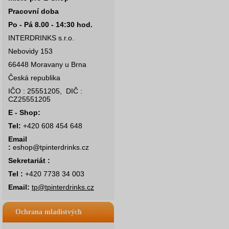
Pracovní doba
Po - Pá 8.00 - 14:30 hod.
INTERDRINKS s.r.o.
Nebovidy 153
66448 Moravany u Brna
Česká republika
IČO : 25551205, DIČ :
CZ25551205
E - Shop:
Tel:
+420 608 454 648
Email
:
eshop@tpinterdrinks.cz
Sekretariát :
Tel :
+420 7738 34 003
Email:
tp@tpinterdrinks.cz
Ochrana mladistvých