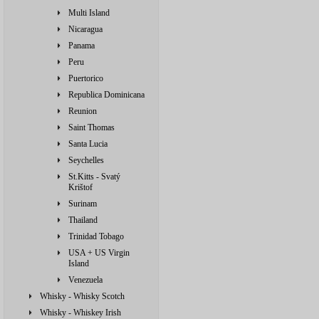
Multi Island
Nicaragua
Panama
Peru
Puertorico
Republica Dominicana
Reunion
Saint Thomas
Santa Lucia
Seychelles
St.Kitts - Svatý
Krištof
Surinam
Thailand
Trinidad Tobago
USA + US Virgin
Island
Venezuela
Whisky - Whisky Scotch
Whisky - Whiskey Irish