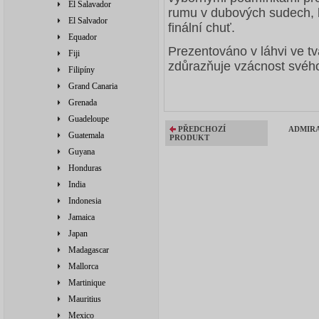
El Salavador
rumu v dubových sudech, k
El Salvador
finální chuť.
Equador
Prezentováno v láhvi ve t
Fiji
zdůrazňuje vzácnost svéh
Filipíny
Grand Canaria
Grenada
Guadeloupe
PŘEDCHOZÍ
ADMIRA
Guatemala
PRODUKT
Guyana
Honduras
India
Indonesia
Jamaica
Japan
Madagascar
Mallorca
Martinique
Mauritius
Mexico