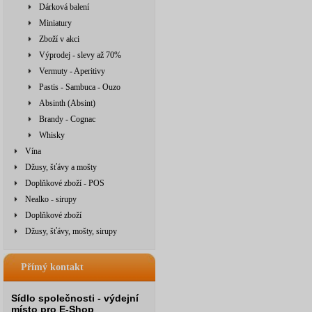
Dárková balení
Miniatury
Zboží v akci
Výprodej - slevy až 70%
Vermuty - Aperitivy
Pastis - Sambuca - Ouzo
Absinth (Absint)
Brandy - Cognac
Whisky
Vína
Džusy, šťávy a mošty
Doplňkové zboží - POS
Nealko - sirupy
Doplňkové zboží
Džusy, šťávy, mošty, sirupy
Přímý kontakt
Sídlo společnosti - výdejní
místo pro E-Shop