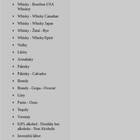
Whisky - Bourbon USA
Whiskey
Whisky - Whisky Canadian
Whisky - Whisky Japan
Whisky - Žitná - Rye
Whisky - Whisky/Spirit
Vodky
Likéry
Armaňaky
Pálenky
Pálenky - Calvados
Brandy
Brandy - Grapa - Ovocné
Giny
Pastis - Ouzo
Tequily
Vermuty
0,0% alkohol - Destiláty bez
alkoholu - Non Alcoholic
Investiční láhve