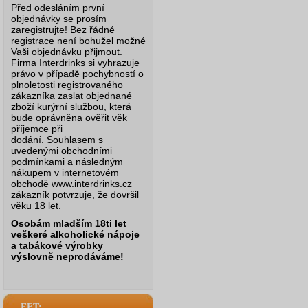
Před odesláním první
objednávky se prosím
zaregistrujte! Bez řádné
registrace není bohužel možné
Vaši objednávku přijmout.
Firma Interdrinks si vyhrazuje
právo v případě pochybností o
plnoletosti registrovaného
zákazníka zaslat objednané
zboží kurýrní službou, která
bude oprávněna ověřit věk
příjemce při
dodání.
Souhlasem s
uvedenými obchodními
podmínkami a následným
nákupem v internetovém
obchodě www.interdrinks.cz
zákazník potvrzuje, že dovršil
věku 18 let.
Osobám mladším 18ti let
veškeré alkoholické nápoje
a tabákové výrobky
výslovně neprodáváme!
EET: