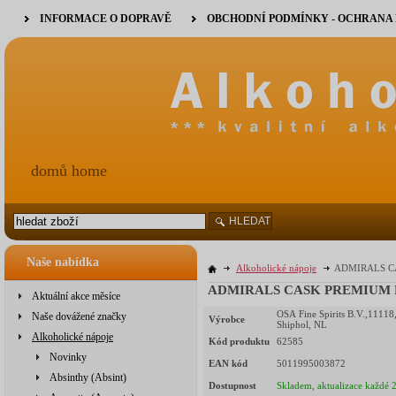
INFORMACE O DOPRAVĚ
OBCHODNÍ PODMÍNKY - OCHRANA
domů home
HLEDAT
Naše nabídka
Alkoholické nápoje
ADMIRALS C
ADMIRALS CASK PREMIUM P
Aktuální akce měsíce
OSA Fine Spirits B.V.,11118
Naše dovážené značky
Výrobce
Shiphol, NL
Alkoholické nápoje
Kód produktu
62585
Novinky
EAN kód
5011995003872
Absinthy (Absint)
Dostupnost
Skladem, aktualizace každé 