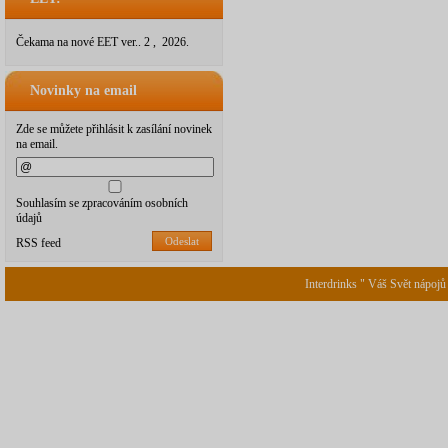
Čekama na nové EET ver.. 2 , 2026.
Novinky na email
Zde se můžete přihlásit k zasílání novinek
na email.
Souhlasím se zpracováním osobních
údajů
Odeslat
RSS feed
Interdrinks " Váš Svět nápojů