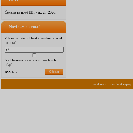
Čekama na nové EET ver.. 2 , 2026.
Novinky na email
Zde se můžete přihlásit k zasílání novinek
na email.
Souhlasím se zpracováním osobních
údajů
Odeslat
RSS feed
Interdrinks " Váš Svět nápojů