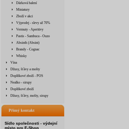
Dárková balení
Miniatury
Zboží v akci
Výprodej - slevy až 70%
Vermuty - Aperitivy
Pastis - Sambuca - Ouzo
Absinth (Absint)
Brandy - Cognac
Whisky
Vína
Džusy, šťávy a mošty
Doplňkové zboží - POS
Nealko - sirupy
Doplňkové zboží
Džusy, šťávy, mošty, sirupy
Přímý kontakt
Sídlo společnosti - výdejní
místo pro E-Shop