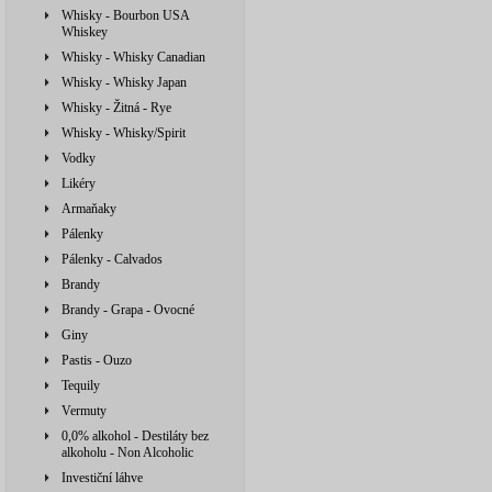
Whisky - Bourbon USA
Whiskey
Whisky - Whisky Canadian
Whisky - Whisky Japan
Whisky - Žitná - Rye
Whisky - Whisky/Spirit
Vodky
Likéry
Armaňaky
Pálenky
Pálenky - Calvados
Brandy
Brandy - Grapa - Ovocné
Giny
Pastis - Ouzo
Tequily
Vermuty
0,0% alkohol - Destiláty bez
alkoholu - Non Alcoholic
Investiční láhve