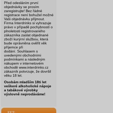
Před odesláním první
objednávky se prosím
zaregistrujte! Bez řádné
registrace není bohužel možné
Vaši objednávku přijmout.
Firma Interdrinks si vyhrazuje
právo v případě pochybností o
plnoletosti registrovaného
zákazníka zaslat objednané
zboží kurýrní službou, která
bude oprávněna ověřit věk
příjemce při
dodání.
Souhlasem s
uvedenými obchodními
podmínkami a následným
nákupem v internetovém
obchodě www.interdrinks.cz
zákazník potvrzuje, že dovršil
věku 18 let.
Osobám mladším 18ti let
veškeré alkoholické nápoje
a tabákové výrobky
výslovně neprodáváme!
EET: