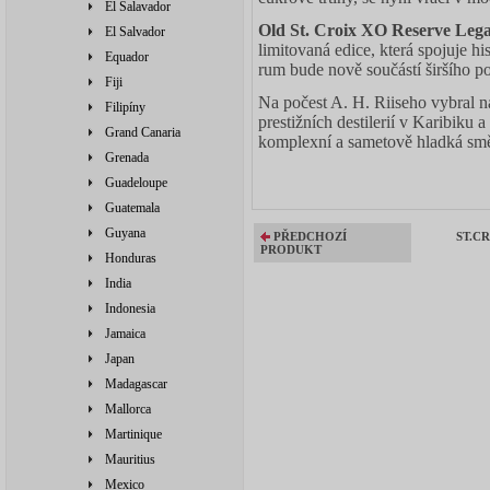
El Salavador
Old St. Croix XO Reserve Leg
El Salvador
limitovaná edice, která spojuje 
Equador
rum bude nově součástí širšího po
Fiji
Na počest A. H. Riiseho vybral n
Filipíny
prestižních destilerií v Karibiku
Grand Canaria
komplexní a sametově hladká směs
Grenada
Guadeloupe
Guatemala
Guyana
PŘEDCHOZÍ
ST.C
PRODUKT
Honduras
India
Indonesia
Jamaica
Japan
Madagascar
Mallorca
Martinique
Mauritius
Mexico