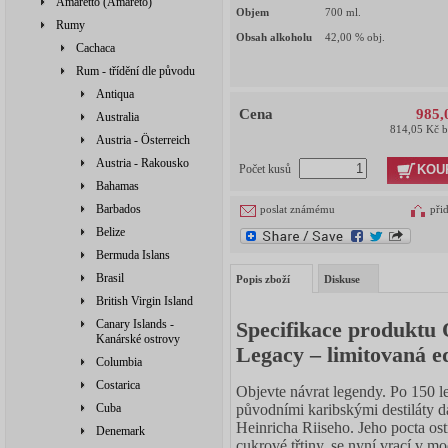
Amaretto (Amareto)
Objem
700
ml.
Rumy
Obsah alkoholu
42,00
% obj.
Cachaca
Rum - třídění dle původu
Antiqua
Cena
985,
Australia
814,05 Kč 
Austria - Österreich
Austria - Rakousko
KOU
Počet kusů
Bahamas
Barbados
poslat známému
při
Belize
Bermuda Islans
Brasil
Popis zboží
Diskuse
British Virgin Island
Canary Islands -
Specifikace produktu 
Kanárské ostrovy
Legacy – limitovaná e
Columbia
Costarica
Objevte návrat legendy. Po 150 l
původními karibskými destiláty d
Cuba
Heinricha Riiseho. Jeho pocta os
Denemark
cukrové třtiny, se nyní vrací v 