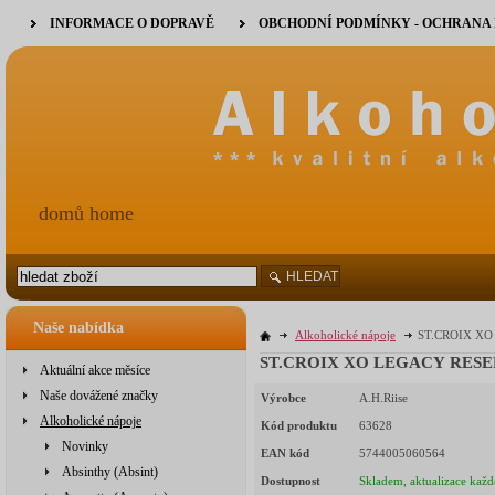
INFORMACE O DOPRAVĚ
OBCHODNÍ PODMÍNKY - OCHRANA
domů home
HLEDAT
Naše nabídka
Alkoholické nápoje
ST.CROIX XO
ST.CROIX XO LEGACY RESER
Aktuální akce měsíce
Naše dovážené značky
Výrobce
A.H.Riise
Alkoholické nápoje
Kód produktu
63628
Novinky
EAN kód
5744005060564
Absinthy (Absint)
Dostupnost
Skladem, aktualizace každ