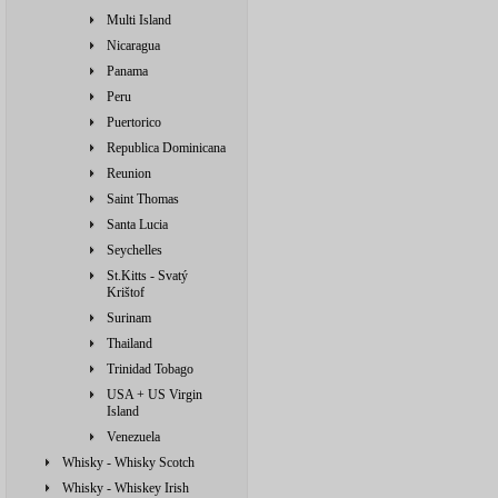
Multi Island
Nicaragua
Panama
Peru
Puertorico
Republica Dominicana
Reunion
Saint Thomas
Santa Lucia
Seychelles
St.Kitts - Svatý
Krištof
Surinam
Thailand
Trinidad Tobago
USA + US Virgin
Island
Venezuela
Whisky - Whisky Scotch
Whisky - Whiskey Irish