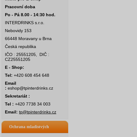
Pracovní doba
Po - Pá 8.00 - 14:30 hod.
INTERDRINKS s.r.o.
Nebovidy 153
66448 Moravany u Brna
Česká republika
IČO : 25551205, DIČ :
CZ25551205
E - Shop:
Tel:
+420 608 454 648
Email
:
eshop@tpinterdrinks.cz
Sekretariát :
Tel :
+420 7738 34 003
Email:
tp@tpinterdrinks.cz
Ochrana mladistvých