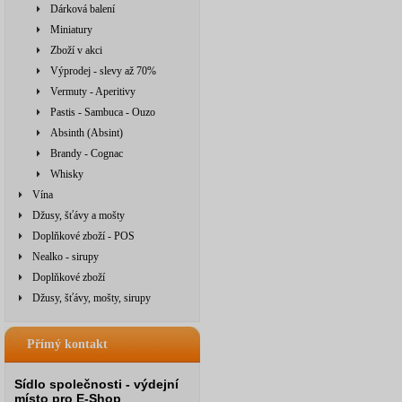
Dárková balení
Miniatury
Zboží v akci
Výprodej - slevy až 70%
Vermuty - Aperitivy
Pastis - Sambuca - Ouzo
Absinth (Absint)
Brandy - Cognac
Whisky
Vína
Džusy, šťávy a mošty
Doplňkové zboží - POS
Nealko - sirupy
Doplňkové zboží
Džusy, šťávy, mošty, sirupy
Přímý kontakt
Sídlo společnosti - výdejní
místo pro E-Shop