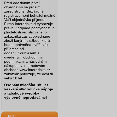
Před odesláním první
objednávky se prosím
zaregistrujte! Bez řádné
registrace není bohužel možné
Vaši objednávku přijmout.
Firma Interdrinks si vyhrazuje
právo v případě pochybností o
plnoletosti registrovaného
zákazníka zaslat objednané
zboží kurýrní službou, která
bude oprávněna ověřit věk
příjemce při
dodání.
Souhlasem s
uvedenými obchodními
podmínkami a následným
nákupem v internetovém
obchodě www.interdrinks.cz
zákazník potvrzuje, že dovršil
věku 18 let.
Osobám mladším 18ti let
veškeré alkoholické nápoje
a tabákové výrobky
výslovně neprodáváme!
EET: