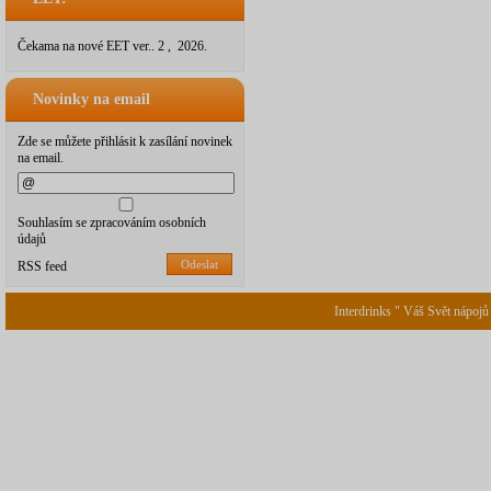
Čekama na nové EET ver.. 2 , 2026.
Novinky na email
Zde se můžete přihlásit k zasílání novinek
na email.
Souhlasím se zpracováním osobních
údajů
Odeslat
RSS feed
Interdrinks " Váš Svět nápojů