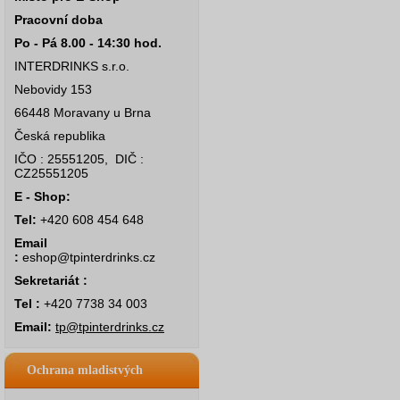
Pracovní doba
Po - Pá 8.00 - 14:30 hod.
INTERDRINKS s.r.o.
Nebovidy 153
66448 Moravany u Brna
Česká republika
IČO : 25551205, DIČ :
CZ25551205
E - Shop:
Tel:
+420 608 454 648
Email
:
eshop@tpinterdrinks.cz
Sekretariát :
Tel :
+420 7738 34 003
Email:
tp@tpinterdrinks.cz
Ochrana mladistvých