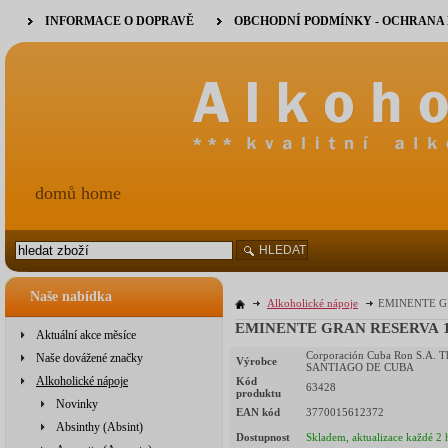
INFORMACE O DOPRAVĚ
OBCHODNÍ PODMÍNKY - OCHRANA
domů home
HLEDAT
Naše nabídka
Alkoholické nápoje
EMINENTE GR
EMINENTE GRAN RESERVA 10Y
Aktuální akce měsíce
Corporación Cuba Ron S.A. T
Naše dovážené značky
Výrobce
SANTIAGO DE CUBA
Alkoholické nápoje
Kód
63428
produktu
Novinky
EAN kód
3770015612372
Absinthy (Absint)
Dostupnost
Skladem, aktualizace každé 2 