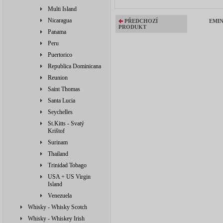
Multi Island
Nicaragua
PŘEDCHOZÍ
EMIN
PRODUKT
Panama
Peru
Puertorico
Republica Dominicana
Reunion
Saint Thomas
Santa Lucia
Seychelles
St.Kitts - Svatý
Krištof
Surinam
Thailand
Trinidad Tobago
USA + US Virgin
Island
Venezuela
Whisky - Whisky Scotch
Whisky - Whiskey Irish