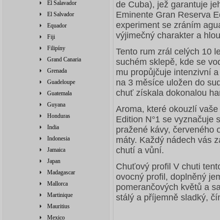
El Salavador
de Cuba), jež garantuje jeh
Eminente Gran Reserva Edi
El Salvador
experiment se zráním agu
Equador
výjimečný charakter a hlo
Fiji
Filipíny
Tento rum zrál celých 10 l
Grand Canaria
suchém sklepě, kde se voda
Grenada
mu propůjčuje intenzivní 
na 3 měsíce uložen do su
Guadeloupe
chuť získala dokonalou ha
Guatemala
Guyana
Aroma, které okouzlí vaš
Honduras
Edition N°1 se vyznačuje 
India
pražené kávy, červeného o
Indonesia
máty. Každý nádech vás z
chutí a vůní.
Jamaica
Japan
Chuťový profil V chuti te
Madagascar
ovocný profil, doplněný j
Mallorca
pomerančových květů a sa
Martinique
stálý a příjemně sladký, čí
Mauritius
Mexico