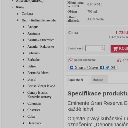
Amaretto (Amareto)
Měrná cena
0.00
Kč/1L
vč. DPH
Rumy
Objem
700
ml.
Cachaca
Obsah
43,50
% obj.
Rum - třídění dle původu
alkoholu
Antiqua
Cena
1 729,
Australia
1 428,93 Kč 
Austria - Österreich
Austria - Rakousko
KOU
Počet kusů
Bahamas
Barbados
poslat známému
při
Belize
Bermuda Islans
Brasil
Popis zboží
Diskuse
British Virgin Island
Specifikace produkt
Canary Islands -
Kanárské ostrovy
Eminente Gran Reserva Ed
Columbia
každé lahvi
Costarica
Cuba
Objevte pravý kubánský ru
Denemark
označením „Denominación 