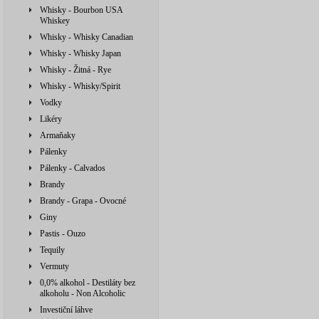
Whisky - Bourbon USA
Whiskey
Whisky - Whisky Canadian
Whisky - Whisky Japan
Whisky - Žitná - Rye
Whisky - Whisky/Spirit
Vodky
Likéry
Armaňaky
Pálenky
Pálenky - Calvados
Brandy
Brandy - Grapa - Ovocné
Giny
Pastis - Ouzo
Tequily
Vermuty
0,0% alkohol - Destiláty bez
alkoholu - Non Alcoholic
Investiční láhve