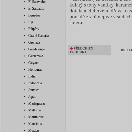
El Salavador
kulatý s tóny vanilky, karam
El Salvador
dotekem dubového dřeva a usp
Equador
pomalé zrání nejpve v sudech
solera.
Fiji
Filipíny
Grand Canaria
Grenada
PŘEDCHOZÍ
Guadeloupe
DICTAD
PRODUKT
Guatemala
Guyana
Honduras
India
Indonesia
Jamaica
Japan
Madagascar
Mallorca
Martinique
Mauritius
Mexico