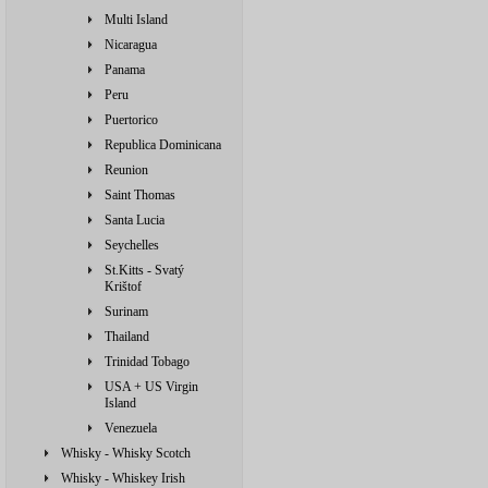
Multi Island
Nicaragua
Panama
Peru
Puertorico
Republica Dominicana
Reunion
Saint Thomas
Santa Lucia
Seychelles
St.Kitts - Svatý
Krištof
Surinam
Thailand
Trinidad Tobago
USA + US Virgin
Island
Venezuela
Whisky - Whisky Scotch
Whisky - Whiskey Irish