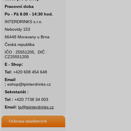
Pracovní doba
Po - Pá 8.00 - 14:30 hod.
INTERDRINKS s.r.o.
Nebovidy 153
66448 Moravany u Brna
Česká republika
IČO : 25551205, DIČ :
CZ25551205
E - Shop:
Tel:
+420 608 454 648
Email
:
eshop@tpinterdrinks.cz
Sekretariát :
Tel :
+420 7738 34 003
Email:
tp@tpinterdrinks.cz
Ochrana mladistvých