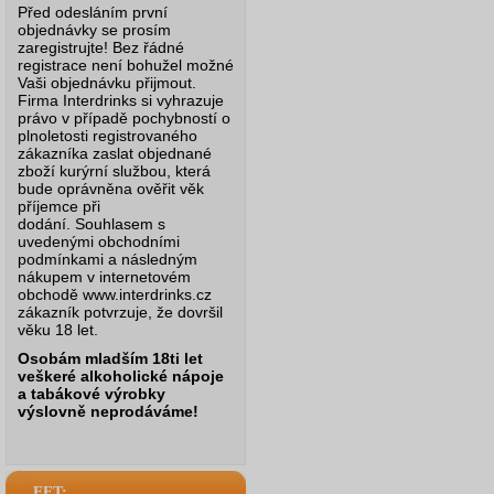
Před odesláním první
objednávky se prosím
zaregistrujte! Bez řádné
registrace není bohužel možné
Vaši objednávku přijmout.
Firma Interdrinks si vyhrazuje
právo v případě pochybností o
plnoletosti registrovaného
zákazníka zaslat objednané
zboží kurýrní službou, která
bude oprávněna ověřit věk
příjemce při
dodání.
Souhlasem s
uvedenými obchodními
podmínkami a následným
nákupem v internetovém
obchodě www.interdrinks.cz
zákazník potvrzuje, že dovršil
věku 18 let.
Osobám mladším 18ti let
veškeré alkoholické nápoje
a tabákové výrobky
výslovně neprodáváme!
EET: