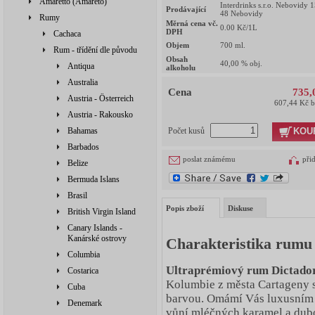
Amaretto (Amareto)
Interdrinks s.r.o. Nebovidy 
Prodávající
48 Nebovidy
Rumy
Měrná cena vč.
0.00
Kč/1L
DPH
Cachaca
Objem
700
ml.
Rum - třídění dle původu
Obsah
40,00
% obj.
Antiqua
alkoholu
Australia
Cena
735,
Austria - Österreich
607,44 Kč 
Austria - Rakousko
KOU
Bahamas
Počet kusů
Barbados
poslat známému
při
Belize
Bermuda Islans
Brasil
Popis zboží
Diskuse
British Virgin Island
Canary Islands -
Kanárské ostrovy
Charakteristika rumu 
Columbia
Ultraprémiový rum Dictador
Costarica
Kolumbie z města Cartageny
Cuba
barvou. Omámí Vás luxusním
Denemark
vůní mléčných karamel a dub