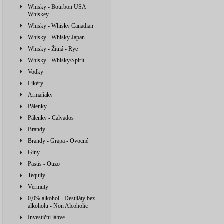
Whisky - Bourbon USA
Whiskey
Whisky - Whisky Canadian
Whisky - Whisky Japan
Whisky - Žitná - Rye
Whisky - Whisky/Spirit
Vodky
Likéry
Armaňaky
Pálenky
Pálenky - Calvados
Brandy
Brandy - Grapa - Ovocné
Giny
Pastis - Ouzo
Tequily
Vermuty
0,0% alkohol - Destiláty bez
alkoholu - Non Alcoholic
Investiční láhve