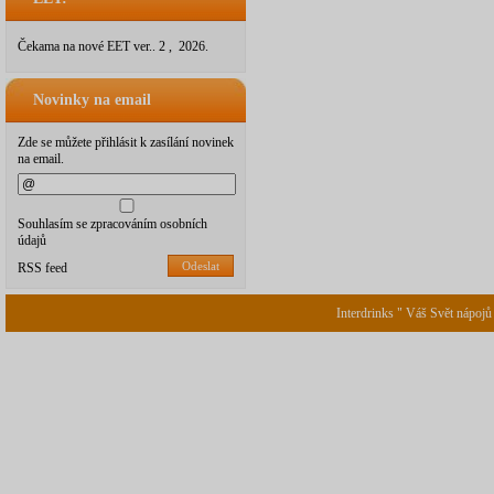
Čekama na nové EET ver.. 2 , 2026.
Novinky na email
Zde se můžete přihlásit k zasílání novinek
na email.
Souhlasím se zpracováním osobních
údajů
Odeslat
RSS feed
Interdrinks " Váš Svět nápojů