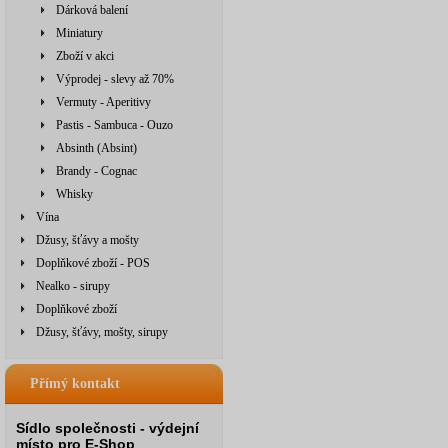
Dárková balení
Miniatury
Zboží v akci
Výprodej - slevy až 70%
Vermuty - Aperitivy
Pastis - Sambuca - Ouzo
Absinth (Absint)
Brandy - Cognac
Whisky
Vína
Džusy, šťávy a mošty
Doplňkové zboží - POS
Nealko - sirupy
Doplňkové zboží
Džusy, šťávy, mošty, sirupy
Přímý kontakt
Sídlo společnosti - výdejní
místo pro E-Shop