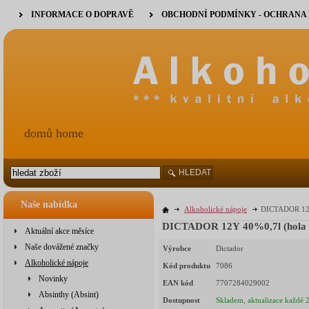
INFORMACE O DOPRAVĚ
OBCHODNÍ PODMÍNKY - OCHRANA
domů home
HLEDAT
Naše nabídka
Alkoholické nápoje
DICTADOR 12Y
DICTADOR 12Y 40%0,7l (hola 
Aktuální akce měsíce
Naše dovážené značky
Výrobce
Dictador
Alkoholické nápoje
Kód produktu
7086
Novinky
EAN kód
7707284029002
Absinthy (Absint)
Dostupnost
Skladem, aktualizace každé 