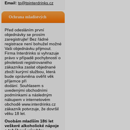
Email:
tp@tpinterdrinks.cz
Ochrana mladistvých
Před odesláním první
objednávky se prosím
zaregistrujte! Bez řádné
registrace není bohužel možné
Vaši objednávku přijmout.
Firma Interdrinks si vyhrazuje
právo v případě pochybností o
plnoletosti registrovaného
zákazníka zaslat objednané
zboží kurýrní službou, která
bude oprávněna ověřit věk
příjemce při
dodání.
Souhlasem s
uvedenými obchodními
podmínkami a následným
nákupem v internetovém
obchodě www.interdrinks.cz
zákazník potvrzuje, že dovršil
věku 18 let.
Osobám mladším 18ti let
veškeré alkoholické nápoje