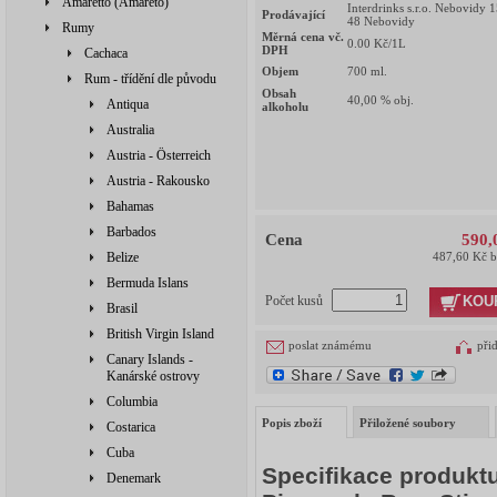
Amaretto (Amareto)
Interdrinks s.r.o. Nebovidy 
Prodávající
48 Nebovidy
Rumy
Měrná cena vč.
0.00
Kč/1L
DPH
Cachaca
Objem
700
ml.
Rum - třídění dle původu
Obsah
40,00
% obj.
Antiqua
alkoholu
Australia
Austria - Österreich
Austria - Rakousko
Bahamas
Barbados
Cena
590,
Belize
487,60 Kč 
Bermuda Islans
KOU
Počet kusů
Brasil
British Virgin Island
poslat známému
při
Canary Islands -
Kanárské ostrovy
Columbia
Popis zboží
Přiložené soubory
Costarica
Cuba
Specifikace produkt
Denemark