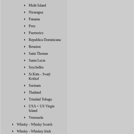
Multi Island
Nicaragua
Panama
Peru
Puertorico
Republica Dominicana
Reunion
Saint Thomas
Santa Lucia
Seychelles
St.Kitts - Svatý
Krištof
Surinam
Thailand
Trinidad Tobago
USA + US Virgin
Island
Venezuela
Whisky - Whisky Scotch
Whisky - Whiskey Irish