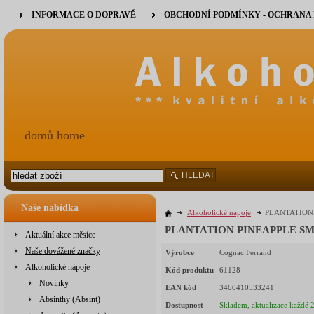
INFORMACE O DOPRAVĚ
OBCHODNÍ PODMÍNKY - OCHRANA
domů home
HLEDAT
Naše nabídka
Alkoholické nápoje
PLANTATION 
PLANTATION PINEAPPLE SMO
Aktuální akce měsíce
Naše dovážené značky
Výrobce
Cognac Ferrand
Alkoholické nápoje
Kód produktu
61128
Novinky
EAN kód
3460410533241
Absinthy (Absint)
Dostupnost
Skladem, aktualizace každé 