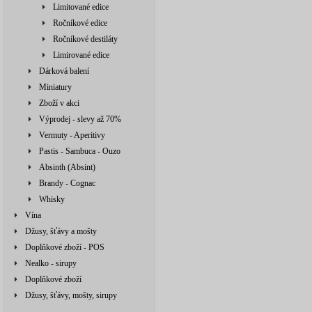
Limitované edice
Ročníkové edice
Ročníkové destiláty
Limirované edice
Dárková balení
Miniatury
Zboží v akci
Výprodej - slevy až 70%
Vermuty - Aperitivy
Pastis - Sambuca - Ouzo
Absinth (Absint)
Brandy - Cognac
Whisky
Vína
Džusy, šťávy a mošty
Doplňkové zboží - POS
Nealko - sirupy
Doplňkové zboží
Džusy, šťávy, mošty, sirupy