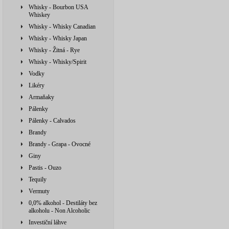
Whisky - Bourbon USA
Whiskey
Whisky - Whisky Canadian
Whisky - Whisky Japan
Whisky - Žitná - Rye
Whisky - Whisky/Spirit
Vodky
Likéry
Armaňaky
Pálenky
Pálenky - Calvados
Brandy
Brandy - Grapa - Ovocné
Giny
Pastis - Ouzo
Tequily
Vermuty
0,0% alkohol - Destiláty bez
alkoholu - Non Alcoholic
Investiční láhve