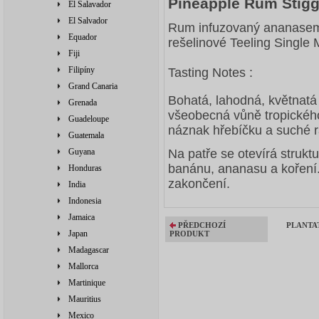
Pineapple Rum Stigg
El Salavador
El Salvador
Rum infuzovaný ananasem 
Equador
rešelinové Teeling Single M
Fiji
Filipíny
Tasting Notes :
Grand Canaria
Bohatá, lahodná, květnat
Grenada
všeobecná vůně tropickéh
Guadeloupe
náznak hřebíčku a
suché r
Guatemala
Guyana
Na patře se otevírá
strukt
banánu,
ananasu a koření
Honduras
zakončení.
India
Indonesia
Jamaica
PŘEDCHOZÍ
PLANTA
Japan
PRODUKT
Madagascar
Mallorca
Martinique
Mauritius
Mexico