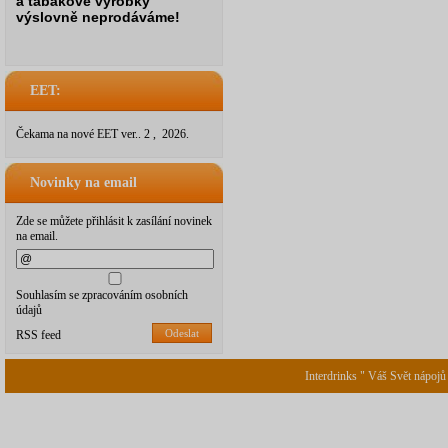
a tabákové výrobky
výslovně neprodáváme!
EET:
Čekama na nové EET ver.. 2 , 2026.
Novinky na email
Zde se můžete přihlásit k zasílání novinek
na email.
Souhlasím se zpracováním osobních
údajů
Odeslat
RSS feed
Interdrinks " Váš Svět nápojů