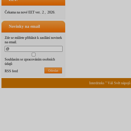
Čekama na nové EET ver.. 2 , 2026.
Novinky na email
Zde se můžete přihlásit k zasílání novinek
na email.
Souhlasím se zpracováním osobních
údajů
Odeslat
RSS feed
Interdrinks " Váš Svět nápojů