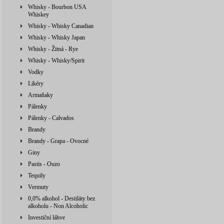
Whisky - Bourbon USA
Whiskey
Whisky - Whisky Canadian
Whisky - Whisky Japan
Whisky - Žitná - Rye
Whisky - Whisky/Spirit
Vodky
Likéry
Armaňaky
Pálenky
Pálenky - Calvados
Brandy
Brandy - Grapa - Ovocné
Giny
Pastis - Ouzo
Tequily
Vermuty
0,0% alkohol - Destiláty bez
alkoholu - Non Alcoholic
Investiční láhve