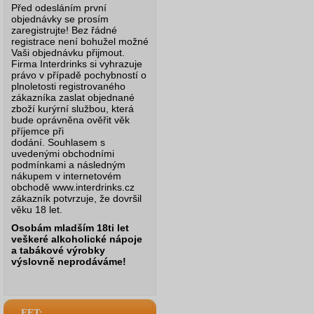
Před odesláním první
objednávky se prosím
zaregistrujte! Bez řádné
registrace není bohužel možné
Vaši objednávku přijmout.
Firma Interdrinks si vyhrazuje
právo v případě pochybností o
plnoletosti registrovaného
zákazníka zaslat objednané
zboží kurýrní službou, která
bude oprávněna ověřit věk
příjemce při
dodání.
Souhlasem s
uvedenými obchodními
podmínkami a následným
nákupem v internetovém
obchodě www.interdrinks.cz
zákazník potvrzuje, že dovršil
věku 18 let.
Osobám mladším 18ti let
veškeré alkoholické nápoje
a tabákové výrobky
výslovně neprodáváme!
EET: