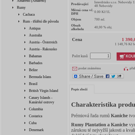
Amaretto (Amareto)
Interdrinks s.r.o. Nebovidy 
Prodávající
48 Nebovidy
Rumy
Měrná cena vč.
0.00
Kč/1L
DPH
Cachaca
Objem
700
ml.
Rum - třídění dle původu
Obsah
40,00
% obj.
Antiqua
alkoholu
Australia
Cena
1 390,
Austria - Österreich
1 148,76 Kč 
Austria - Rakousko
KOU
Bahamas
Počet kusů
Barbados
poslat známému
při
Belize
Bermuda Islans
Brasil
Popis zboží
British Virgin Island
Canary Islands -
Kanárské ostrovy
Charakteristika prod
Columbia
Prémiová řada rumů
Kaniche
tvo
Costarica
Cuba
Rumy Plantation a Kaniche
vyr
zárukou té nejvyžší jakosti a kv
Denemark