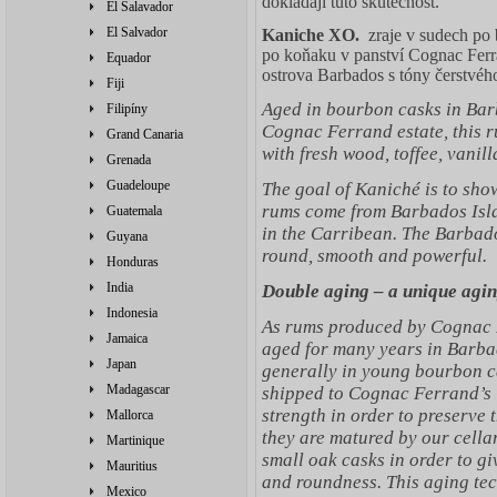
dokládají tuto skutečnost.
El Salavador
El Salvador
Kaniche XO.
zraje
v
sudech
po 
po koňaku
v
panství
Cognac
Fer
Equador
ostrova
Barbados
s tóny
čerstvéh
Fiji
Aged in bourbon casks in Bar
Filipíny
Cognac Ferrand estate, this r
Grand Canaria
with fresh wood, toffee, vanil
Grenada
Guadeloupe
The goal of Kaniché is to sh
rums come from Barbados Islan
Guatemala
in the Carribean. The Barbados
Guyana
round, smooth and powerful.
Honduras
India
Double aging – a unique agin
Indonesia
As rums produced by Cognac 
Jamaica
aged for many years in Barbad
Japan
generally in young bourbon ca
Madagascar
shipped to Cognac Ferrand’s 
strength in order to preserve 
Mallorca
they are matured by our cella
Martinique
small oak casks in order to g
Mauritius
and roundness. This aging tec
Mexico