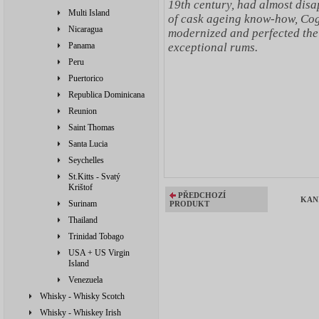
19th century, had almost dis
Multi Island
of cask ageing know-how, Cog
Nicaragua
modernized and perfected the
exceptional rums.
Panama
Peru
Puertorico
Republica Dominicana
Reunion
Saint Thomas
Santa Lucia
Seychelles
St.Kitts - Svatý
Krištof
PŘEDCHOZÍ
KANI
Surinam
PRODUKT
Thailand
Trinidad Tobago
USA + US Virgin
Island
Venezuela
Whisky - Whisky Scotch
Whisky - Whiskey Irish