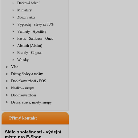
Dárková balení
Miniatury
Zboží v akci
Výprodej - slevy až 70%
Vermuty - Aperitivy
Pastis - Sambuca - Ouzo
Absinth (Absint)
Brandy - Cognac
Whisky
Vína
Džusy, šťávy a mošty
Doplňkové zboží - POS
Nealko - sirupy
Doplňkové zboží
Džusy, šťávy, mošty, sirupy
Přímý kontakt
Sídlo společnosti - výdejní
místo pro E-Shop