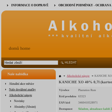
INFORMACE O DOPRAVĚ
OBCHODNÍ PODMÍNKY - OCHRANA
domů home
HLEDAT
Naše nabídka
Alkoholické nápoje
KANICHE XO 4
KANICHE XO 40% 0,7l (karto
Aktuální akce měsíce
Naše dovážené značky
Výrobce
Plantation Rum
Alkoholické nápoje
Kód produktu
63323
Novinky
EAN kód
3460410528971
Absinthy (Absint)
Dostupnost
Skladem, aktualizace každé 