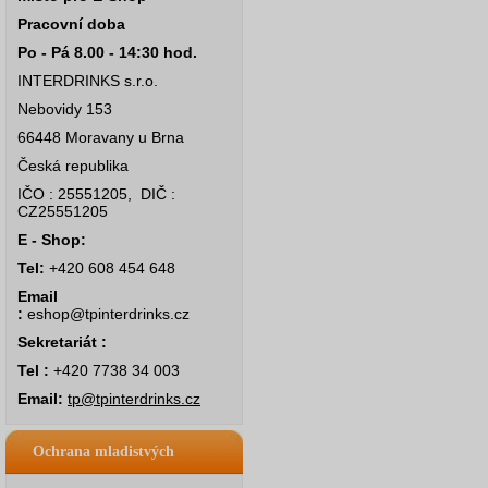
Pracovní doba
Po - Pá 8.00 - 14:30 hod.
INTERDRINKS s.r.o.
Nebovidy 153
66448 Moravany u Brna
Česká republika
IČO : 25551205, DIČ :
CZ25551205
E - Shop:
Tel:
+420 608 454 648
Email
:
eshop@tpinterdrinks.cz
Sekretariát :
Tel :
+420 7738 34 003
Email:
tp@tpinterdrinks.cz
Ochrana mladistvých