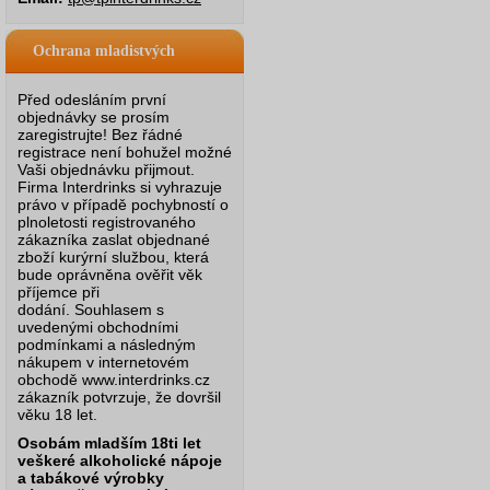
Ochrana mladistvých
Před odesláním první
objednávky se prosím
zaregistrujte! Bez řádné
registrace není bohužel možné
Vaši objednávku přijmout.
Firma Interdrinks si vyhrazuje
právo v případě pochybností o
plnoletosti registrovaného
zákazníka zaslat objednané
zboží kurýrní službou, která
bude oprávněna ověřit věk
příjemce při
dodání.
Souhlasem s
uvedenými obchodními
podmínkami a následným
nákupem v internetovém
obchodě www.interdrinks.cz
zákazník potvrzuje, že dovršil
věku 18 let.
Osobám mladším 18ti let
veškeré alkoholické nápoje
a tabákové výrobky