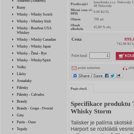
Amaretto (Amareto)
Interdrinks s.r.o. Nebovidy 
Prodávající
48 Nebovidy
Rumy
Měrná cena vč.
0.00
Kč/1L
DPH
Whisky - Whisky Scotch
Objem
700
ml.
Whisky - Whiskey Irish
Obsah
45,80
% obj.
Whisky - Bourbon USA
alkoholu
Whiskey
Cena
899,
Whisky - Whisky Canadian
742,98 Kč 
Whisky - Whisky Japan
Whisky - Žitná - Rye
KOU
Počet kusů
Whisky - Whisky/Spirit
Vodky
poslat známému
při
Likéry
Armaňaky
Pálenky
Popis zboží
Pálenky - Calvados
Brandy
Specifikace produktu 
Brandy - Grapa - Ovocné
Whisky Storm
Giny
Talisker je palírna skotsk
Pastis - Ouzo
Harport se rozkládá vesni
Tequily