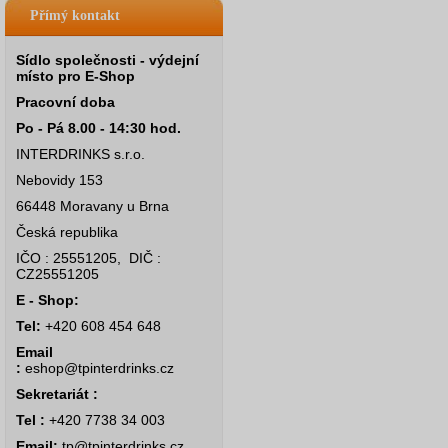
Přímý kontakt
Sídlo společnosti - výdejní
místo pro E-Shop
Pracovní doba
Po - Pá 8.00 - 14:30 hod.
INTERDRINKS s.r.o.
Nebovidy 153
66448 Moravany u Brna
Česká republika
IČO : 25551205, DIČ :
CZ25551205
E - Shop:
Tel:
+420 608 454 648
Email
:
eshop@tpinterdrinks.cz
Sekretariát :
Tel :
+420 7738 34 003
Email:
tp@tpinterdrinks.cz