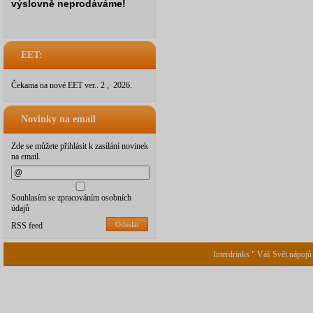
výslovně neprodáváme!
EET:
Čekama na nové EET ver.. 2 , 2026.
Novinky na email
Zde se můžete přihlásit k zasílání novinek
na email.
Souhlasím se zpracováním osobních
údajů
Odeslat
RSS feed
Interdrinks " Váš Svět nápojů