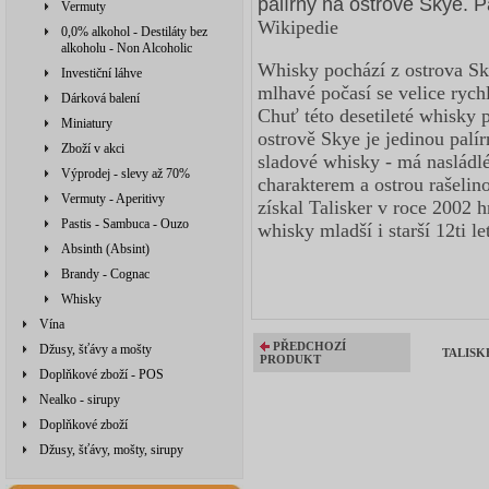
palírny na ostrově Skye. P
Vermuty
Wikipedie
0,0% alkohol - Destiláty bez
alkoholu - Non Alcoholic
Whisky pochází z ostrova Sk
Investiční láhve
mlhavé počasí se velice rych
Dárková balení
Chuť této desetileté whisky 
Miniatury
ostrově Skye je jedinou palí
Zboží v akci
sladové whisky - má nasládl
Výprodej - slevy až 70%
charakterem a ostrou rašelin
Vermuty - Aperitivy
získal Talisker v roce 2002 
Pastis - Sambuca - Ouzo
whisky mladší i starší 12ti le
Absinth (Absint)
Brandy - Cognac
Whisky
Vína
PŘEDCHOZÍ
Džusy, šťávy a mošty
TALISKE
PRODUKT
Doplňkové zboží - POS
Nealko - sirupy
Doplňkové zboží
Džusy, šťávy, mošty, sirupy