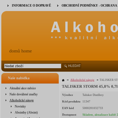
INFORMACE O DOPRAVĚ
OBCHODNÍ PODMÍNKY - OCHRANA
domů home
HLEDAT
Naše nabídka
Alkoholické nápoje
TALISKER STO
TALISKER STORM 45,8% 0,7l 
Aktuální akce měsíce
Naše dovážené značky
Výrobce
Talisker Distillery
Alkoholické nápoje
Kód produktu
11347
Novinky
EAN kód
5000281032733
Absinthy (Absint)
Dostupnost
Skladem, aktualizace každé 