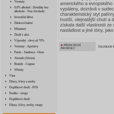
Vermuty
amerického a evropského d
0,0% alkohol - Destiláty bez
vypáleny, dozrává v sude
alkoholu - Non Alcoholic
charakteristický styl palír
Investiční láhve
hustší, olejnatější chutí a
Dárková balení
získala další vlastnosti ze
Miniatury
nasládlost a jiné tóny, jak
Zboží v akci
Výprodej - slevy až 70%
PŘEDCHOZÍ
Vermuty - Aperitivy
TALISKER P
PRODUKT
Pastis - Sambuca - Ouzo
Absinth (Absint)
Brandy - Cognac
Whisky
Vína
Džusy, šťávy a mošty
Doplňkové zboží - POS
Nealko - sirupy
Doplňkové zboží
Džusy, šťávy, mošty, sirupy