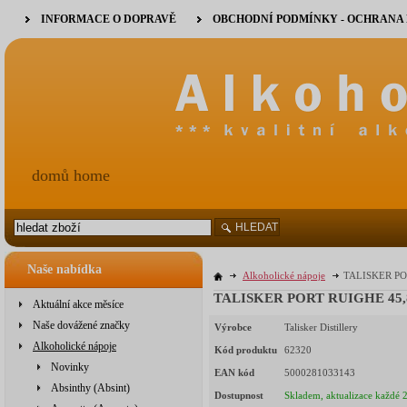
INFORMACE O DOPRAVĚ
OBCHODNÍ PODMÍNKY - OCHRANA
domů home
HLEDAT
Naše nabídka
Alkoholické nápoje
TALISKER POR
TALISKER PORT RUIGHE 45,8%
Aktuální akce měsíce
Naše dovážené značky
Výrobce
Talisker Distillery
Alkoholické nápoje
Kód produktu
62320
Novinky
EAN kód
5000281033143
Absinthy (Absint)
Dostupnost
Skladem, aktualizace každé 