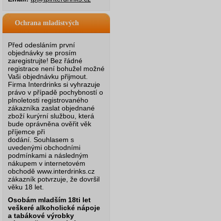
Ochrana mladistvých
Před odesláním první
objednávky se prosím
zaregistrujte! Bez řádné
registrace není bohužel možné
Vaši objednávku přijmout.
Firma Interdrinks si vyhrazuje
právo v případě pochybností o
plnoletosti registrovaného
zákazníka zaslat objednané
zboží kurýrní službou, která
bude oprávněna ověřit věk
příjemce při
dodání.
Souhlasem s
uvedenými obchodními
podmínkami a následným
nákupem v internetovém
obchodě www.interdrinks.cz
zákazník potvrzuje, že dovršil
věku 18 let.
Osobám mladším 18ti let
veškeré alkoholické nápoje
a tabákové výrobky