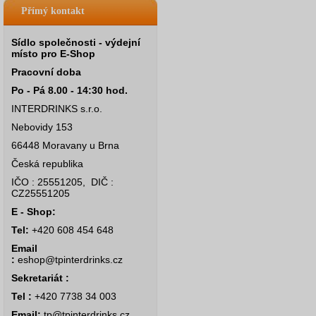
Přímý kontakt
Sídlo společnosti - výdejní
místo pro E-Shop
Pracovní doba
Po - Pá 8.00 - 14:30 hod.
INTERDRINKS s.r.o.
Nebovidy 153
66448 Moravany u Brna
Česká republika
IČO : 25551205, DIČ :
CZ25551205
E - Shop:
Tel:
+420 608 454 648
Email
:
eshop@tpinterdrinks.cz
Sekretariát :
Tel :
+420 7738 34 003
Email:
tp@tpinterdrinks.cz