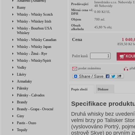
Amaretto (Amareto)
Interdrinks s.r.o. Nebovidy 
Prodávající
48 Nebovidy
Rumy
Měrná cena vč.
0.00
Kč/1L
DPH
Whisky - Whisky Scotch
Objem
700
ml.
Whisky - Whiskey Irish
Obsah
45,80
% obj.
Whisky - Bourbon USA
alkoholu
Whiskey
Cena
1 040,
Whisky - Whisky Canadian
859,50 Kč 
Whisky - Whisky Japan
Whisky - Žitná - Rye
KOU
Počet kusů
Whisky - Whisky/Spirit
Vodky
poslat známému
při
Likéry
Armaňaky
Pálenky
Popis zboží
Diskuse
Pálenky - Calvados
Brandy
Specifikace produktu
Brandy - Grapa - Ovocné
Druhá whisky bez uvedení 
Giny
velmi brzy po Talisker St
Pastis - Ouzo
(vyslovováno Portrý, poj
Tequily
ostrově Skye) po prvním z