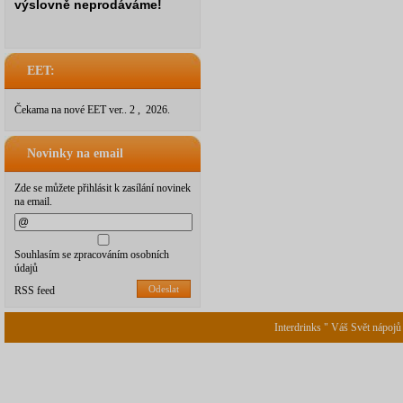
výslovně neprodáváme!
EET:
Čekama na nové EET ver.. 2 , 2026.
Novinky na email
Zde se můžete přihlásit k zasílání novinek
na email.
Souhlasím se zpracováním osobních
údajů
Odeslat
RSS feed
Interdrinks " Váš Svět nápojů