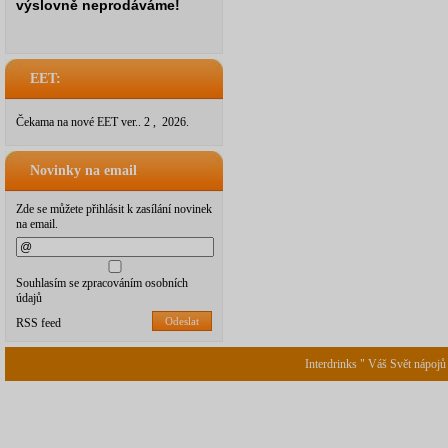
výslovně neprodáváme!
EET:
Čekama na nové EET ver.. 2 , 2026.
Novinky na email
Zde se můžete přihlásit k zasílání novinek
na email.
Souhlasím se zpracováním osobních
údajů
Odeslat
RSS feed
Interdrinks " Váš Svět nápojů