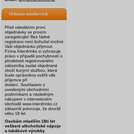
Ochrana mladistvých
Před odesláním první
objednávky se prosím
zaregistrujte! Bez řádné
registrace není bohužel možné
Vaši objednávku přijmout.
Firma Interdrinks si vyhrazuje
právo v případě pochybností o
plnoletosti registrovaného
zákazníka zaslat objednané
zboží kurýrní službou, která
bude oprávněna ověřit věk
příjemce při
dodání.
Souhlasem s
uvedenými obchodními
podmínkami a následným
nákupem v internetovém
obchodě www.interdrinks.cz
zákazník potvrzuje, že dovršil
věku 18 let.
Osobám mladším 18ti let
veškeré alkoholické nápoje
a tabákové výrobky