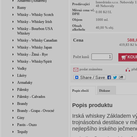
Amaretto (Amareto)
Interdrinks s.r.o. Nebovidy 
Prodávající
48 Nebovidy
Rumy
Měrná cena vč.
0.00
Kč/1L
DPH
Whisky - Whisky Scotch
Objem
1000
ml.
Whisky - Whiskey Irish
Obsah
40,00
% obj.
Whisky - Bourbon USA
alkoholu
Whiskey
Cena
508,
Whisky - Whisky Canadian
419,83 Kč 
Whisky - Whisky Japan
Whisky - Žitná - Rye
KOU
Počet kusů
Whisky - Whisky/Spirit
Vodky
poslat známému
při
Likéry
Armaňaky
Pálenky
Popis zboží
Diskuse
Pálenky - Calvados
Brandy
Popis produktu
Brandy - Grapa - Ovocné
Irská whiskey Základem vý
Giny
trojnásobná destilace v mě
Pastis - Ouzo
nejlepšího irského ječmene
Tequily