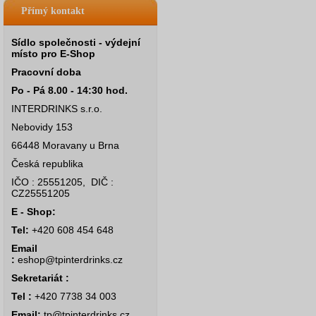
Přímý kontakt
Sídlo společnosti - výdejní
místo pro E-Shop
Pracovní doba
Po - Pá 8.00 - 14:30 hod.
INTERDRINKS s.r.o.
Nebovidy 153
66448 Moravany u Brna
Česká republika
IČO : 25551205, DIČ :
CZ25551205
E - Shop:
Tel:
+420 608 454 648
Email
:
eshop@tpinterdrinks.cz
Sekretariát :
Tel :
+420 7738 34 003
Email:
tp@tpinterdrinks.cz