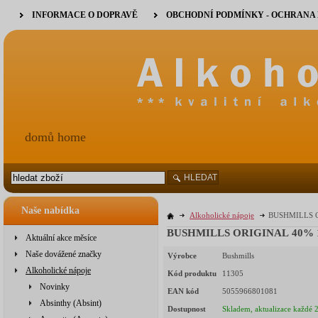
INFORMACE O DOPRAVĚ
OBCHODNÍ PODMÍNKY - OCHRANA
domů home
HLEDAT
Naše nabídka
Alkoholické nápoje
BUSHMILLS OR
BUSHMILLS ORIGINAL 40% 1l 
Aktuální akce měsíce
Naše dovážené značky
Výrobce
Bushmills
Alkoholické nápoje
Kód produktu
11305
Novinky
EAN kód
5055966801081
Absinthy (Absint)
Dostupnost
Skladem, aktualizace každé 