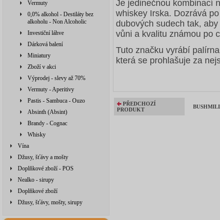
Je jedinečnou kombinací n
Vermuty
whiskey Irska. Dozrává po 
0,0% alkohol - Destiláty bez
alkoholu - Non Alcoholic
dubových sudech tak, aby 
vůni a kvalitu známou po 
Investiční láhve
Dárková balení
Tuto značku vyrábí palírna
Miniatury
která se prohlašuje za nej
Zboží v akci
Výprodej - slevy až 70%
Vermuty - Aperitivy
Pastis - Sambuca - Ouzo
PŘEDCHOZÍ
BUSHMILLS
PRODUKT
Absinth (Absint)
Brandy - Cognac
Whisky
Vína
Džusy, šťávy a mošty
Doplňkové zboží - POS
Nealko - sirupy
Doplňkové zboží
Džusy, šťávy, mošty, sirupy