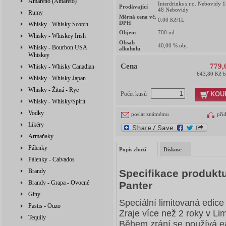
Amaretto (Amareto)
Interdrinks s.r.o. Nebovidy 
Prodávající
48 Nebovidy
Rumy
Měrná cena vč.
0.00
Kč/1L
DPH
Whisky - Whisky Scotch
Objem
700
ml.
Whisky - Whiskey Irish
Obsah
40,00
% obj.
Whisky - Bourbon USA
alkoholu
Whiskey
Cena
779,
Whisky - Whisky Canadian
643,80 Kč 
Whisky - Whisky Japan
Whisky - Žitná - Rye
KOU
Počet kusů
Whisky - Whisky/Spirit
Vodky
poslat známému
při
Likéry
Armaňaky
Pálenky
Popis zboží
Diskuse
Pálenky - Calvados
Brandy
Specifikace produk
Brandy - Grapa - Ovocné
Panter
Giny
Speciální limitovaná edi
Pastis - Ouzo
Zraje více než 2 roky v L
Tequily
Během zrání se používá ea