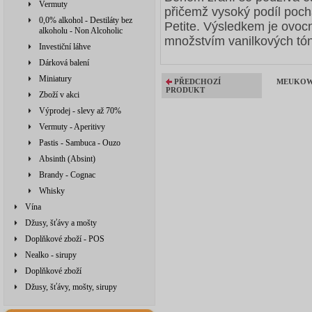
Vermuty
přičemž vysoký podíl poc
0,0% alkohol - Destiláty bez
Petite. Výsledkem je ovoc
alkoholu - Non Alcoholic
množstvím vanilkových tó
Investiční láhve
Dárková balení
Miniatury
PŘEDCHOZÍ
MEUKOW 
PRODUKT
Zboží v akci
Výprodej - slevy až 70%
Vermuty - Aperitivy
Pastis - Sambuca - Ouzo
Absinth (Absint)
Brandy - Cognac
Whisky
Vína
Džusy, šťávy a mošty
Doplňkové zboží - POS
Nealko - sirupy
Doplňkové zboží
Džusy, šťávy, mošty, sirupy