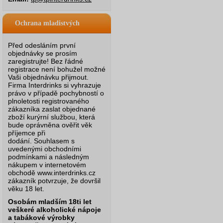
Ochrana mladistvých
Před odesláním první
objednávky se prosím
zaregistrujte! Bez řádné
registrace není bohužel možné
Vaši objednávku přijmout.
Firma Interdrinks si vyhrazuje
právo v případě pochybností o
plnoletosti registrovaného
zákazníka zaslat objednané
zboží kurýrní službou, která
bude oprávněna ověřit věk
příjemce při
dodání.
Souhlasem s
uvedenými obchodními
podmínkami a následným
nákupem v internetovém
obchodě www.interdrinks.cz
zákazník potvrzuje, že dovršil
věku 18 let.
Osobám mladším 18ti let
veškeré alkoholické nápoje
a tabákové výrobky