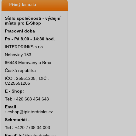
Přímý kontakt
Sídlo společnosti - výdejní
místo pro E-Shop
Pracovní doba
Po - Pá 8.00 - 14:30 hod.
INTERDRINKS s.r.o.
Nebovidy 153
66448 Moravany u Brna
Česká republika
IČO : 25551205, DIČ :
CZ25551205
E - Shop:
Tel:
+420 608 454 648
Email
:
eshop@tpinterdrinks.cz
Sekretariát :
Tel :
+420 7738 34 003
Email:
tp@tpinterdrinks.cz