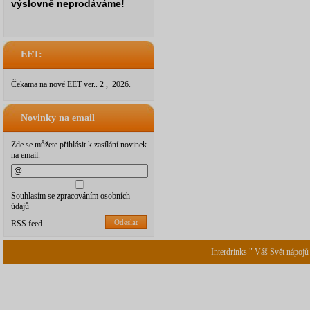
výslovně neprodáváme!
EET:
Čekama na nové EET ver.. 2 , 2026.
Novinky na email
Zde se můžete přihlásit k zasílání novinek
na email.
Souhlasím se zpracováním osobních
údajů
Odeslat
RSS feed
Interdrinks " Váš Svět nápojů