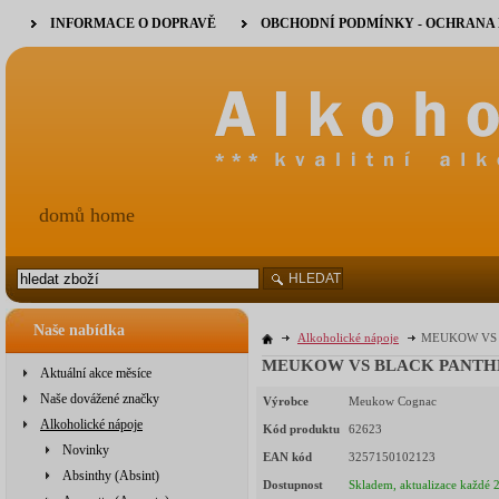
INFORMACE O DOPRAVĚ
OBCHODNÍ PODMÍNKY - OCHRANA
domů home
HLEDAT
Naše nabídka
Alkoholické nápoje
MEUKOW VS B
MEUKOW VS BLACK PANTHER 
Aktuální akce měsíce
Naše dovážené značky
Výrobce
Meukow Cognac
Alkoholické nápoje
Kód produktu
62623
Novinky
EAN kód
3257150102123
Absinthy (Absint)
Dostupnost
Skladem, aktualizace každé 