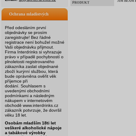
JIM BEAM B
PRODUKT
Ochrana mladistvých
Před odesláním první
objednávky se prosím
zaregistrujte! Bez řádné
registrace není bohužel možné
Vaši objednávku přijmout.
Firma Interdrinks si vyhrazuje
právo v případě pochybností o
plnoletosti registrovaného
zákazníka zaslat objednané
zboží kurýrní službou, která
bude oprávněna ověřit věk
příjemce při
dodání.
Souhlasem s
uvedenými obchodními
podmínkami a následným
nákupem v internetovém
obchodě www.interdrinks.cz
zákazník potvrzuje, že dovršil
věku 18 let.
Osobám mladším 18ti let
veškeré alkoholické nápoje
a tabákové výrobky