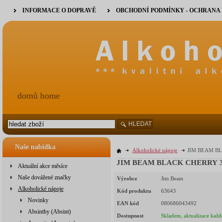
INFORMACE O DOPRAVĚ
OBCHODNÍ PODMÍNKY - OCHRANA
domů home
HLEDAT
Naše nabídka
Alkoholické nápoje
JIM BEAM BLA
JIM BEAM BLACK CHERRY 32,
Aktuální akce měsíce
Naše dovážené značky
Výrobce
Jim Beam
Alkoholické nápoje
Kód produktu
63643
Novinky
EAN kód
080686043492
Absinthy (Absint)
Dostupnost
Skladem, aktualizace každ