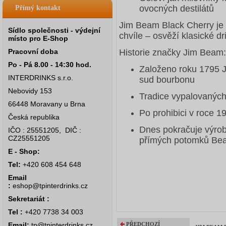
ovocných destilátů
Přímý kontakt
Jim Beam Black Cherry je 
Sídlo společnosti - výdejní
chvíle – osvěží klasické dr
místo pro E-Shop
Pracovní doba
Historie značky Jim Beam:
Po - Pá 8.00 - 14:30 hod.
Založeno roku 1795 
INTERDRINKS s.r.o.
sud bourbonu
Nebovidy 153
Tradice vypalovaných
66448 Moravany u Brna
Po prohibici v roce 
Česká republika
Dnes pokračuje výro
IČO : 25551205, DIČ :
CZ25551205
přímých potomků Be
E - Shop:
Tel:
+420 608 454 648
Email
:
eshop@tpinterdrinks.cz
Sekretariát :
Tel :
+420 7738 34 003
Email:
tp@tpinterdrinks.cz
PŘEDCHOZÍ