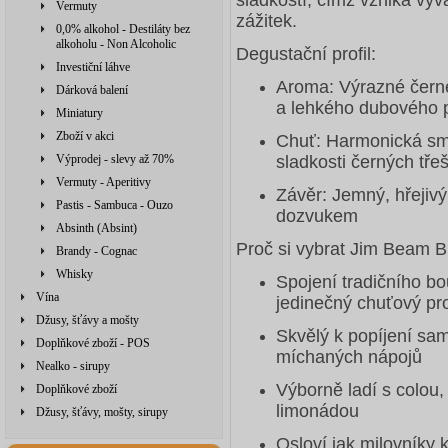
sladkostí, čímž vzniká vy
Vermuty
zážitek.
0,0% alkohol - Destiláty bez
alkoholu - Non Alcoholic
Degustační profil:
Investiční láhve
Aroma: Výrazné čern
Dárková balení
a lehkého dubového 
Miniatury
Zboží v akci
Chuť: Harmonická sm
Výprodej - slevy až 70%
sladkosti černých tře
Vermuty - Aperitivy
Závěr: Jemný, hřejiv
Pastis - Sambuca - Ouzo
dozvukem
Absinth (Absint)
Proč si vybrat Jim Beam B
Brandy - Cognac
Whisky
Spojení tradičního b
Vína
jedinečný chuťový pro
Džusy, šťávy a mošty
Skvělý k popíjení sa
Doplňkové zboží - POS
míchaných nápojů
Nealko - sirupy
Výborně ladí s colou
Doplňkové zboží
limonádou
Džusy, šťávy, mošty, sirupy
Osloví jak milovníky 