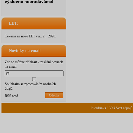
výslovně neprodáváme!
EET:
Čekama na nové EET ver.. 2 , 2026.
Novinky na email
Zde se můžete přihlásit k zasílání novinek
na email.
Souhlasím se zpracováním osobních
údajů
Odeslat
RSS feed
Interdrinks " Váš Svět nápojů