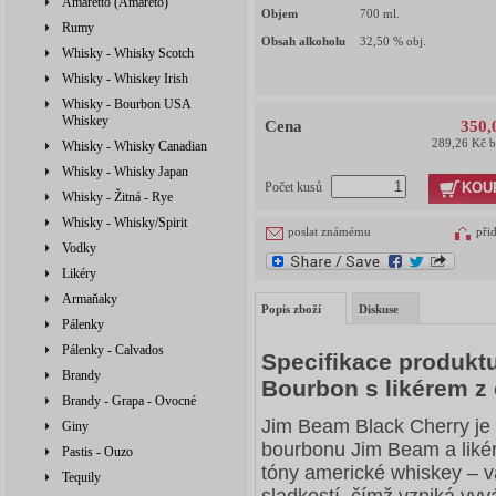
Amaretto (Amareto)
Objem
700
ml.
Rumy
Obsah alkoholu
32,50
% obj.
Whisky - Whisky Scotch
Whisky - Whiskey Irish
Whisky - Bourbon USA
Whiskey
Cena
350,
289,26 Kč 
Whisky - Whisky Canadian
Whisky - Whisky Japan
KOU
Počet kusů
Whisky - Žitná - Rye
Whisky - Whisky/Spirit
poslat známému
při
Vodky
Likéry
Armaňaky
Popis zboží
Diskuse
Pálenky
Pálenky - Calvados
Specifikace produkt
Brandy
Bourbon s likérem z 
Brandy - Grapa - Ovocné
Jim Beam Black Cherry je 
Giny
bourbonu Jim Beam a likéru
Pastis - Ouzo
tóny americké whiskey – v
Tequily