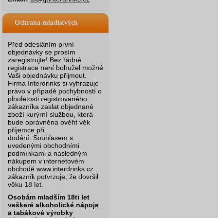
Ochrana mladistvých
Před odesláním první
objednávky se prosím
zaregistrujte! Bez řádné
registrace není bohužel možné
Vaši objednávku přijmout.
Firma Interdrinks si vyhrazuje
právo v případě pochybností o
plnoletosti registrovaného
zákazníka zaslat objednané
zboží kurýrní službou, která
bude oprávněna ověřit věk
příjemce při
dodání.
Souhlasem s
uvedenými obchodními
podmínkami a následným
nákupem v internetovém
obchodě www.interdrinks.cz
zákazník potvrzuje, že dovršil
věku 18 let.
Osobám mladším 18ti let
veškeré alkoholické nápoje
a tabákové výrobky