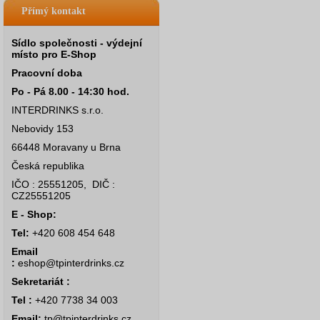
Přímý kontakt
Sídlo společnosti - výdejní
místo pro E-Shop
Pracovní doba
Po - Pá 8.00 - 14:30 hod.
INTERDRINKS s.r.o.
Nebovidy 153
66448 Moravany u Brna
Česká republika
IČO : 25551205, DIČ :
CZ25551205
E - Shop:
Tel:
+420 608 454 648
Email
:
eshop@tpinterdrinks.cz
Sekretariát :
Tel :
+420 7738 34 003
Email:
tp@tpinterdrinks.cz