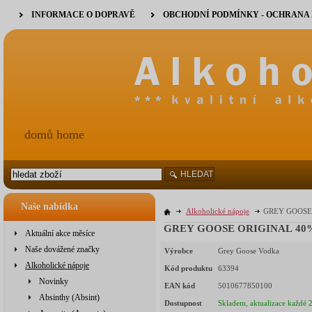
INFORMACE O DOPRAVĚ
OBCHODNÍ PODMÍNKY - OCHRANA
domů home
HLEDAT
Naše nabídka
Alkoholické nápoje
GREY GOOSE O
GREY GOOSE ORIGINAL 40% 0
Aktuální akce měsíce
Naše dovážené značky
Výrobce
Grey Goose Vodka
Alkoholické nápoje
Kód produktu
63394
Novinky
EAN kód
5010677850100
Absinthy (Absint)
Dostupnost
Skladem, aktualizace každé 