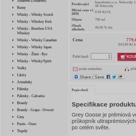
Amaretto (Amareto)
Interdrinks s.r.o. Nebovidy 
Prodávající
48 Nebovidy
Rumy
Měrná cena vč.
0.00
Kč/1L
DPH
Whisky - Whisky Scotch
Objem
700
ml.
Whisky - Whiskey Irish
Obsah
40,00
% obj.
Whisky - Bourbon USA
alkoholu
Whiskey
Cena
779,
Whisky - Whisky Canadian
643,80 Kč 
Whisky - Whisky Japan
Whisky - Žitná - Rye
KOU
Počet kusů
Whisky - Whisky/Spirit
Vodky
poslat známému
při
Likéry
Armaňaky
Pálenky
Popis zboží
Pálenky - Calvados
Brandy
Specifikace produkt
Brandy - Grapa - Ovocné
Grey Goose je prémiová vo
Giny
průkopník ultraprémiovýc
Pastis - Ouzo
po celém světe.
Tequily