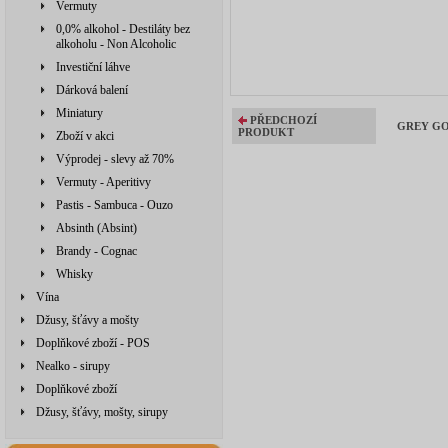
Vermuty
0,0% alkohol - Destiláty bez
alkoholu - Non Alcoholic
Investiční láhve
Dárková balení
Miniatury
PŘEDCHOZÍ
GREY GOO
PRODUKT
Zboží v akci
Výprodej - slevy až 70%
Vermuty - Aperitivy
Pastis - Sambuca - Ouzo
Absinth (Absint)
Brandy - Cognac
Whisky
Vína
Džusy, šťávy a mošty
Doplňkové zboží - POS
Nealko - sirupy
Doplňkové zboží
Džusy, šťávy, mošty, sirupy