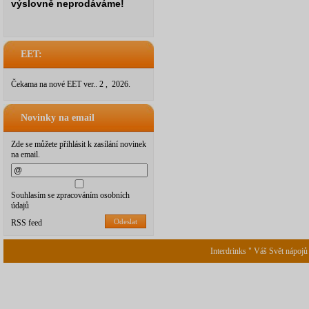
výslovně neprodáváme!
EET:
Čekama na nové EET ver.. 2 , 2026.
Novinky na email
Zde se můžete přihlásit k zasílání novinek
na email.
Souhlasím se zpracováním osobních
údajů
Odeslat
RSS feed
Interdrinks " Váš Svět nápojů