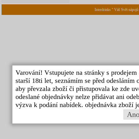
Interdrinks " Váš Svět nápojů
Varování! Vstupujete na stránky s prodejem 
starší 18ti let, seznámím se před odeslání
aby převzala zboží či přistupovala ke zde uv
odeslané objednávky nelze přidávat ani odebí
výzva k podání nabídek. objednávka zboží j
An