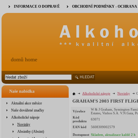
INFORMACE O DOPRAVĚ
OBCHODNÍ PODMÍNKY - OCHRANA
domů home
HLEDAT
Naše nabídka
Alkoholické nápoje
Novinky
G
GRAHAM'S 2003 FIRST FLIGH
Aktuální akce měsíce
W & J Graham, Symington Fami
Naše dovážené značky
Výrobce
Estates, Vinhos S.A. V.N.Gaia, P
Alkoholické nápoje
Kód
63071
produktu
Novinky
EAN kód
5608309002579
Absinthy (Absint)
Dostupnost
Skladem, aktualizace každé 2 h