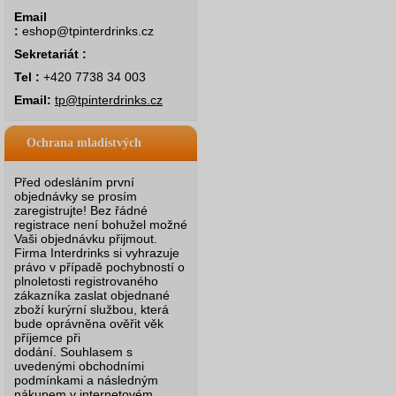
Email
:
eshop@tpinterdrinks.cz
Sekretariát :
Tel :
+420 7738 34 003
Email:
tp@tpinterdrinks.cz
Ochrana mladistvých
Před odesláním první
objednávky se prosím
zaregistrujte! Bez řádné
registrace není bohužel možné
Vaši objednávku přijmout.
Firma Interdrinks si vyhrazuje
právo v případě pochybností o
plnoletosti registrovaného
zákazníka zaslat objednané
zboží kurýrní službou, která
bude oprávněna ověřit věk
příjemce při
dodání.
Souhlasem s
uvedenými obchodními
podmínkami a následným
nákupem v internetovém