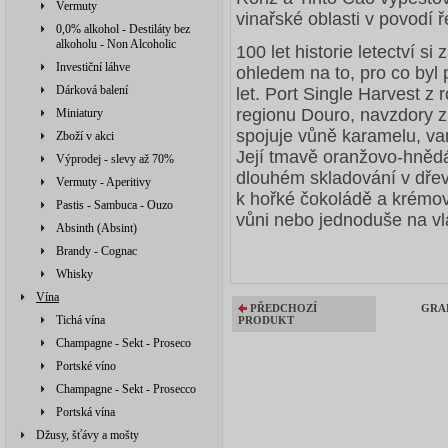
Vermuty
vinařské oblasti v povodí 
0,0% alkohol - Destiláty bez
alkoholu - Non Alcoholic
100 let historie letectví si
Investiční láhve
ohledem na to, pro co byl
Dárková balení
let. Port Single Harvest z 
regionu Douro, navzdory zn
Miniatury
spojuje vůně karamelu, van
Zboží v akci
Její tmavě oranžovo-hnědá
Výprodej - slevy až 70%
dlouhém skladování v dřev
Vermuty - Aperitivy
k hořké čokoládě a krémov
Pastis - Sambuca - Ouzo
vůni nebo jednoduše na vla
Absinth (Absint)
Brandy - Cognac
Whisky
Vína
PŘEDCHOZÍ
GRAH
Tichá vína
PRODUKT
Champagne - Sekt - Proseco
Portské víno
Champagne - Sekt - Prosecco
Portská vína
Džusy, šťávy a mošty