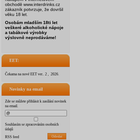
obchodě www.interdrinks.cz
zákazník potvrzuje, že dovršil
věku 18 let.
Osobám mladším 18ti let
veškeré alkoholické nápoje
a tabákové výrobky
výslovně neprodáváme!
EET:
Čekama na nové EET ver.. 2 , 2026.
Novinky na email
Zde se můžete přihlásit k zasílání novinek
na email.
Souhlasím se zpracováním osobních
údajů
Odeslat
RSS feed