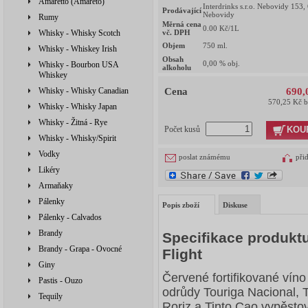
Amaretto (Amareto)
Interdrinks s.r.o. Nebovidy 153,
Prodávající
Nebovidy
Rumy
Měrná cena
0.00
Kč/1L
Whisky - Whisky Scotch
vč. DPH
Objem
750
ml.
Whisky - Whiskey Irish
Obsah
0,00
% obj.
Whisky - Bourbon USA
alkoholu
Whiskey
Whisky - Whisky Canadian
Cena
690,
570,25 Kč 
Whisky - Whisky Japan
Whisky - Žitná - Rye
KOU
Počet kusů
Whisky - Whisky/Spirit
Vodky
poslat známému
při
Likéry
Armaňaky
Pálenky
Popis zboží
Diskuse
Pálenky - Calvados
Brandy
Specifikace produktu
Brandy - Grapa - Ovocné
Flight
Giny
Červené fortifikované vín
Pastis - Ouzo
odrůdy
Touriga Nacional
, 
Tequily
Roriz
a Tinto Cao vypěstov