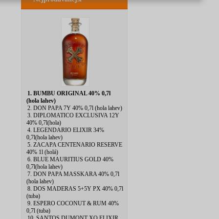
1. BUMBU ORIGINAL 40% 0,7l
(hola lahev)
2. DON PAPA 7Y 40% 0,7l (hola lahev)
3. DIPLOMATICO EXCLUSIVA 12Y
40% 0,7l(hola)
4. LEGENDARIO ELIXIR 34%
0,7l(hola lahev)
5. ZACAPA CENTENARIO RESERVE
40% 1l (holá)
6. BLUE MAURITIUS GOLD 40%
0,7l(hola lahev)
7. DON PAPA MASSKARA 40% 0,7l
(hola lahev)
8. DOS MADERAS 5+5Y PX 40% 0,7l
(tuba)
9. ESPERO COCONUT & RUM 40%
0,7l (tuba)
10. SANTOS DUMONT XO ELIXIR