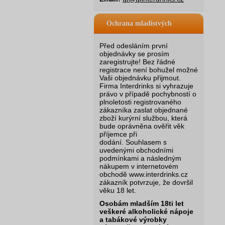
Ochrana mladistvých
Před odesláním první
objednávky se prosím
zaregistrujte! Bez řádné
registrace není bohužel možné
Vaši objednávku přijmout.
Firma Interdrinks si vyhrazuje
právo v případě pochybností o
plnoletosti registrovaného
zákazníka zaslat objednané
zboží kurýrní službou, která
bude oprávněna ověřit věk
příjemce při
dodání.
Souhlasem s
uvedenými obchodními
podmínkami a následným
nákupem v internetovém
obchodě www.interdrinks.cz
zákazník potvrzuje, že dovršil
věku 18 let.
Osobám mladším 18ti let
veškeré alkoholické nápoje
a tabákové výrobky