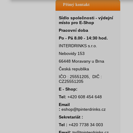
Přímý kontakt
Sídlo společnosti - výdejní
místo pro E-Shop
Pracovní doba
Po - Pá 8.00 - 14:30 hod.
INTERDRINKS s.r.o.
Nebovidy 153
66448 Moravany u Brna
Česká republika
IČO : 25551205, DIČ :
CZ25551205
E - Shop:
Tel:
+420 608 454 648
Email
:
eshop@tpinterdrinks.cz
Sekretariát :
Tel :
+420 7738 34 003
Email:
tp@tpinterdrinks.cz