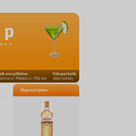
ník není přihlášen
Nákupní košík
strovat se
|
Přihlásit se
|
Můj účet
žádné položky
Doporučujeme