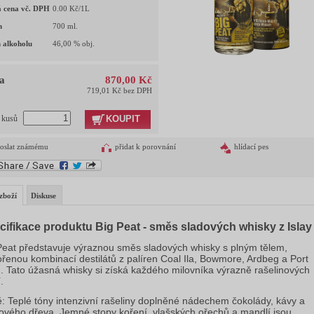
 cena vč. DPH
0.00
Kč/1L
m
700
ml.
 alkoholu
46,00
% obj.
a
870,00 Kč
719,01 Kč bez DPH
KOUPIT
t kusů
oslat známému
přidat k porovnání
hlídací pes
zboží
Diskuse
cifikace produktu Big Peat - směs sladových whisky z Islay
Peat představuje výraznou směs sladových whisky s plným tělem,
ořenou kombinací destilátů z palíren Coal Ila, Bowmore, Ardbeg a Port
n. Tato úžasná whisky si získá každého milovníka výrazně rašelinových
.
: Teplé tóny intenzivní rašeliny doplněné nádechem čokolády, kávy a
ového dřeva. Jemné stopy koření, vlašských ořechů a mandlí jsou