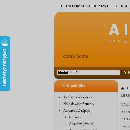
INFORMACE O DOPRAVĚ
OBCH
domů home
Naše nabídka
BIG 
Aktuální akce měsíce
Naše dovážené značky
Výrob
Alkoholické nápoje
Kód p
Novinky
EAN 
Absinthy (Absint)
Dostu