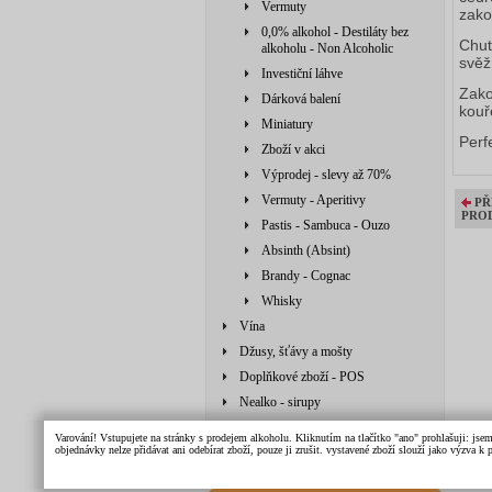
Vermuty
zako
0,0% alkohol - Destiláty bez
Chuť
alkoholu - Non Alcoholic
svěž
Investiční láhve
Zako
Dárková balení
kouř
Miniatury
Perf
Zboží v akci
Výprodej - slevy až 70%
Vermuty - Aperitivy
PŘ
PRO
Pastis - Sambuca - Ouzo
Absinth (Absint)
Brandy - Cognac
Whisky
Vína
Džusy, šťávy a mošty
Doplňkové zboží - POS
Nealko - sirupy
Doplňkové zboží
Varování! Vstupujete na stránky s prodejem alkoholu. Kliknutím na tlačítko "ano" prohlašuji: jse
objednávky nelze přidávat ani odebírat zboží, pouze ji zrušit. vystavené zboží slouží jako výzva 
Džusy, šťávy, mošty, sirupy