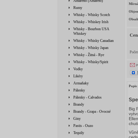
Amaretto (Amareto)
Měrná
Rumy
Obje
Whisky - Whisky Scotch
Obsah
Whisky - Whiskey Irish
Whisky - Bourbon USA
Whiskey
Cen
Whisky - Whisky Canadian
Whisky - Whisky Japan
Poče
Whisky - Žitná - Rye
Whisky - Whisky/Spirit
p
Vodky
Likéry
Armaňaky
Popis 
Pálenky
Pálenky - Calvados
Spe
Brandy
Big 
Brandy - Grapa - Ovocné
vytv
Elle
Giny
chutí
Pastis - Ouzo
Vůně
Tequily
cedr