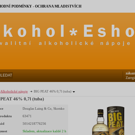
ODNÍ PODMÍNKY - OCHRANA MLADISTVÍCH
zákaz
HLEDAT
Zaregi
Alkoholické nápoje
BIG PEAT 46% 0,7l (tuba)
PEAT 46% 0,7l (tuba)
ce
Douglas Laing & Co, Skotsko
roduktu
63471
kód
5014218776256
pnost
Skladem, aktualizace každé 2 h