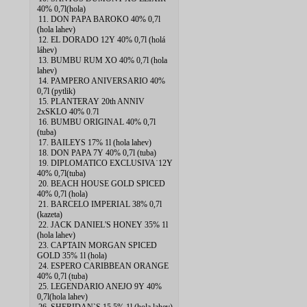
40% 0,7l(hola)
11. DON PAPA BAROKO 40% 0,7l
(hola lahev)
12. EL DORADO 12Y 40% 0,7l (holá
láhev)
13. BUMBU RUM XO 40% 0,7l (hola
lahev)
14. PAMPERO ANIVERSARIO 40%
0,7l (pytlik)
15. PLANTERAY 20th ANNIV
2xSKLO 40% 0.7l
16. BUMBU ORIGINAL 40% 0,7l
(tuba)
17. BAILEYS 17% 1l (hola lahev)
18. DON PAPA 7Y 40% 0,7l (tuba)
19. DIPLOMATICO EXCLUSIVA˙12Y
40% 0,7l(tuba)
20. BEACH HOUSE GOLD SPICED
40% 0,7l (hola)
21. BARCELO IMPERIAL 38% 0,7l
(kazeta)
22. JACK DANIEL'S HONEY 35% 1l
(hola lahev)
23. CAPTAIN MORGAN SPICED
GOLD 35% 1l (hola)
24. ESPERO CARIBBEAN ORANGE
40% 0,7l (tuba)
25. LEGENDARIO ANEJO 9Y 40%
0,7l(hola lahev)