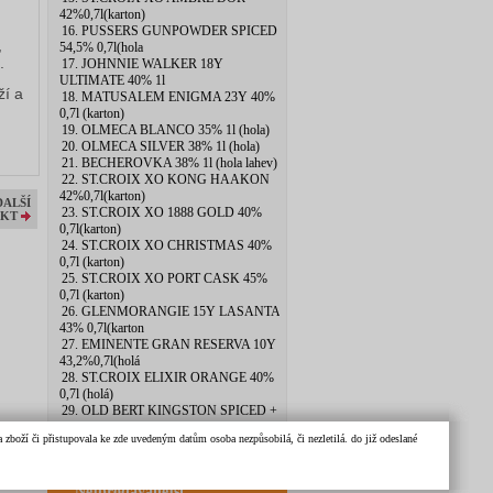
42%0,7l(karton)
16. PUSSERS GUNPOWDER SPICED
,
54,5% 0,7l(hola
.
17. JOHNNIE WALKER 18Y
ULTIMATE 40% 1l
ží a
18. MATUSALEM ENIGMA 23Y 40%
0,7l (karton)
19. OLMECA BLANCO 35% 1l (hola)
20. OLMECA SILVER 38% 1l (hola)
21. BECHEROVKA 38% 1l (hola lahev)
22. ST.CROIX XO KONG HAAKON
42%0,7l(karton)
DALŠÍ
23. ST.CROIX XO 1888 GOLD 40%
KT
0,7l(karton)
24. ST.CROIX XO CHRISTMAS 40%
0,7l (karton)
25. ST.CROIX XO PORT CASK 45%
0,7l (karton)
26. GLENMORANGIE 15Y LASANTA
43% 0,7l(karton
27. EMINENTE GRAN RESERVA 10Y
43,2%0,7l(holá
28. ST.CROIX ELIXIR ORANGE 40%
0,7l (holá)
29. OLD BERT KINGSTON SPICED +
SKLO 40% 0,7l
zboží či přistupovala ke zde uvedeným datům osoba nezpůsobilá, či nezletilá. do již odeslané
30. BOTRAN KI 40% 0,7l (hola lahev)
Nejprodávanější