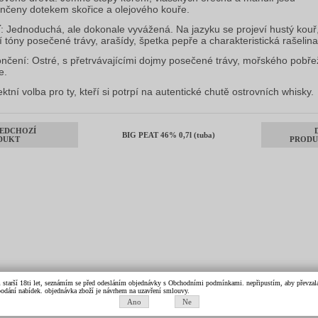
nčeny dotekem skořice a olejového kouře.
: Jednoduchá, ale dokonale vyvážená. Na jazyku se projeví hustý kouř
í tóny posečené trávy, arašídy, špetka pepře a charakteristická rašelina
nčení: Ostré, s přetrvávajícími dojmy posečené trávy, mořského pobře
e.
ektní volba pro ty, kteří si potrpí na autentické chutě ostrovních whisky.
EDCHOZÍ
BIG PEAT 46% 0,7l (tuba)
DUKT
PRODU
m starší 18ti let, seznámím se před odesláním objednávky s Obchodními podmínkami. nepřipustím, aby převzala 
k podání nabídek. objednávka zboží je návrhem na uzavření smlouvy.
Ano
Ne