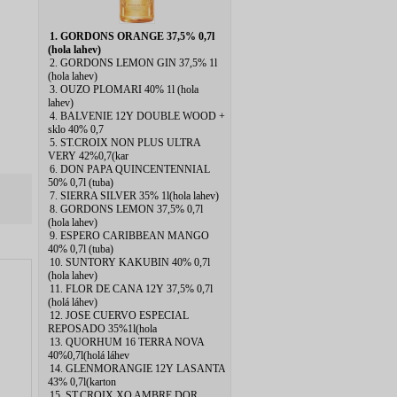
1. GORDONS ORANGE 37,5% 0,7l
(hola lahev)
2. GORDONS LEMON GIN 37,5% 1l
(hola lahev)
3. OUZO PLOMARI 40% 1l (hola
lahev)
4. BALVENIE 12Y DOUBLE WOOD +
sklo 40% 0,7
5. ST.CROIX NON PLUS ULTRA
VERY 42%0,7(kar
6. DON PAPA QUINCENTENNIAL
50% 0,7l (tuba)
7. SIERRA SILVER 35% 1l(hola lahev)
8. GORDONS LEMON 37,5% 0,7l
(hola lahev)
9. ESPERO CARIBBEAN MANGO
40% 0,7l (tuba)
10. SUNTORY KAKUBIN 40% 0,7l
(hola lahev)
11. FLOR DE CANA 12Y 37,5% 0,7l
(holá láhev)
12. JOSE CUERVO ESPECIAL
REPOSADO 35%1l(hola
13. QUORHUM 16 TERRA NOVA
40%0,7l(holá láhev
14. GLENMORANGIE 12Y LASANTA
43% 0,7l(karton
15. ST.CROIX XO AMBRE DOR