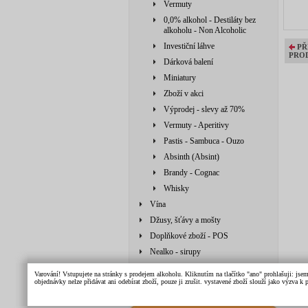
Vermuty
0,0% alkohol - Destiláty bez
alkoholu - Non Alcoholic
Investiční láhve
PŘ
PRO
Dárková balení
Miniatury
Zboží v akci
Výprodej - slevy až 70%
Vermuty - Aperitivy
Pastis - Sambuca - Ouzo
Absinth (Absint)
Brandy - Cognac
Whisky
Vína
Džusy, šťávy a mošty
Doplňkové zboží - POS
Nealko - sirupy
Doplňkové zboží
Varování! Vstupujete na stránky s prodejem alkoholu. Kliknutím na tlačítko "ano" prohlašuji: jse
objednávky nelze přidávat ani odebírat zboží, pouze ji zrušit. vystavené zboží slouží jako výzva 
Džusy, šťávy, mošty, sirupy