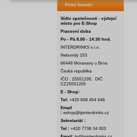
Přímý kontakt
Sídlo společnosti - výdejní
místo pro E-Shop
Pracovní doba
Po - Pá 8.00 - 14:30 hod.
INTERDRINKS s.r.o.
Nebovidy 153
66448 Moravany u Brna
Česká republika
IČO : 25551205, DIČ :
CZ25551205
E - Shop:
Tel:
+420 608 454 648
Email
:
eshop@tpinterdrinks.cz
Sekretariát :
Tel :
+420 7738 34 003
Email:
tp@tpinterdrinks.cz