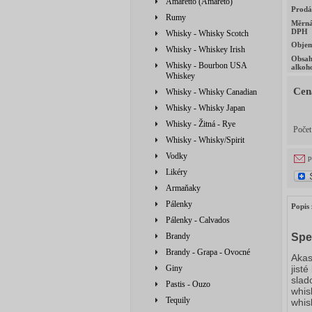
Amaretto (Amareto)
Prodá
Rumy
Měrná
DPH
Whisky - Whisky Scotch
Obje
Whisky - Whiskey Irish
Obsa
Whisky - Bourbon USA
alkoh
Whiskey
Cen
Whisky - Whisky Canadian
Whisky - Whisky Japan
Whisky - Žitná - Rye
Poče
Whisky - Whisky/Spirit
Vodky
p
Likéry
Armaňaky
Pálenky
Popis 
Pálenky - Calvados
Brandy
Spe
Brandy - Grapa - Ovocné
Akas
Giny
jist
slad
Pastis - Ouzo
whis
Tequily
whis