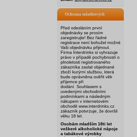
Ochrana mladistvých
Před odesláním první
objednávky se prosím
zaregistrujte! Bez řádné
registrace není bohužel možné
Vaši objednávku přijmout.
Firma Interdrinks si vyhrazuje
právo v případě pochybností o
plnoletosti registrovaného
zákazníka zaslat objednané
zboží kurýrní službou, která
bude oprávněna ověřit věk
příjemce při
dodání.
Souhlasem s
uvedenými obchodními
podmínkami a následným
nákupem v internetovém
obchodě www.interdrinks.cz
zákazník potvrzuje, že dovršil
věku 18 let.
Osobám mladším 18ti let
veškeré alkoholické nápoje
a tabákové výrobky