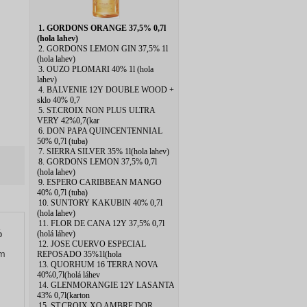
1. GORDONS ORANGE 37,5% 0,7l
(hola lahev)
2. GORDONS LEMON GIN 37,5% 1l
(hola lahev)
3. OUZO PLOMARI 40% 1l (hola
lahev)
4. BALVENIE 12Y DOUBLE WOOD +
sklo 40% 0,7
5. ST.CROIX NON PLUS ULTRA
VERY 42%0,7(kar
6. DON PAPA QUINCENTENNIAL
50% 0,7l (tuba)
7. SIERRA SILVER 35% 1l(hola lahev)
8. GORDONS LEMON 37,5% 0,7l
(hola lahev)
9. ESPERO CARIBBEAN MANGO
40% 0,7l (tuba)
10. SUNTORY KAKUBIN 40% 0,7l
(hola lahev)
11. FLOR DE CANA 12Y 37,5% 0,7l
%
(holá láhev)
12. JOSE CUERVO ESPECIAL
em
REPOSADO 35%1l(hola
13. QUORHUM 16 TERRA NOVA
40%0,7l(holá láhev
14. GLENMORANGIE 12Y LASANTA
43% 0,7l(karton
15. ST.CROIX XO AMBRE DOR