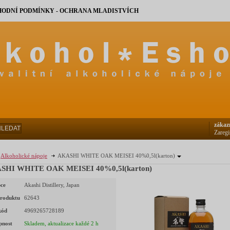
ODNÍ PODMÍNKY - OCHRANA MLADISTVÍCH
zákaz
HLEDAT
Zaregi
Alkoholické nápoje
AKASHI WHITE OAK MEISEI 40%0,5l(karton)
AKASHI WHITE OAK MEISEI 40%0,5l(karton)
ce
Akashi Distillery, Japan
roduktu
62643
kód
4969265728189
pnost
Skladem, aktualizace každé 2 h