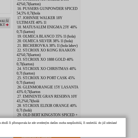
42%0,7l(karton)
16. PUSSERS GUNPOWDER SPICED
54,5% 0,7l(hola
17. JOHNNIE WALKER 18Y
DALŠÍ
ULTIMATE 40% 1l
KT
18. MATUSALEM ENIGMA 23Y 40%
0,7l (karton)
19. OLMECA BLANCO 35% 1l (hola)
20. OLMECA SILVER 38% 1l (hola)
21. BECHEROVKA 38% 1l (hola lahev)
22. ST.CROIX XO KONG HAAKON
42%0,7l(karton)
23. ST.CROIX XO 1888 GOLD 40%
0,7l(karton)
24. ST.CROIX XO CHRISTMAS 40%
0,7l (karton)
25. ST.CROIX XO PORT CASK 45%
0,7l (karton)
26. GLENMORANGIE 15Y LASANTA
43% 0,7l(karton
27. EMINENTE GRAN RESERVA 10Y
43,2%0,7l(holá
28. ST.CROIX ELIXIR ORANGE 40%
0,7l (holá)
29. OLD BERT KINGSTON SPICED +
SKLO 40% 0,7l
zboží či přistupovala ke zde uvedeným datům osoba nezpůsobilá, či nezletilá. do již odeslané
30. BOTRAN KI 40% 0,7l (hola lahev)
Nejprodávanější