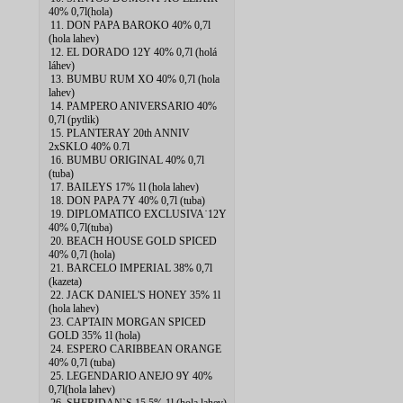
40% 0,7l(hola)
11. DON PAPA BAROKO 40% 0,7l
(hola lahev)
12. EL DORADO 12Y 40% 0,7l (holá
láhev)
13. BUMBU RUM XO 40% 0,7l (hola
lahev)
14. PAMPERO ANIVERSARIO 40%
0,7l (pytlik)
15. PLANTERAY 20th ANNIV
2xSKLO 40% 0.7l
16. BUMBU ORIGINAL 40% 0,7l
(tuba)
17. BAILEYS 17% 1l (hola lahev)
18. DON PAPA 7Y 40% 0,7l (tuba)
19. DIPLOMATICO EXCLUSIVA˙12Y
40% 0,7l(tuba)
20. BEACH HOUSE GOLD SPICED
40% 0,7l (hola)
21. BARCELO IMPERIAL 38% 0,7l
(kazeta)
22. JACK DANIEL'S HONEY 35% 1l
(hola lahev)
23. CAPTAIN MORGAN SPICED
GOLD 35% 1l (hola)
24. ESPERO CARIBBEAN ORANGE
40% 0,7l (tuba)
25. LEGENDARIO ANEJO 9Y 40%
0,7l(hola lahev)