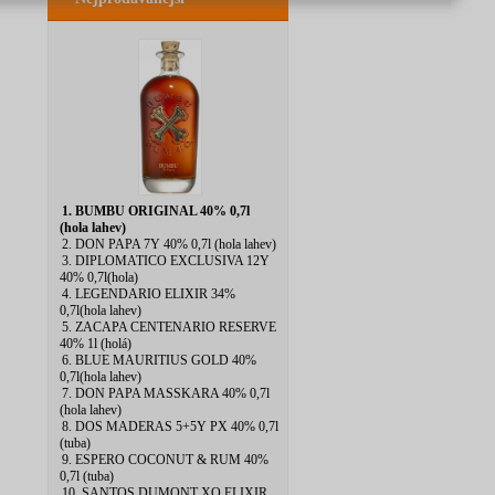
1. BUMBU ORIGINAL 40% 0,7l
(hola lahev)
2. DON PAPA 7Y 40% 0,7l (hola lahev)
3. DIPLOMATICO EXCLUSIVA 12Y
40% 0,7l(hola)
4. LEGENDARIO ELIXIR 34%
0,7l(hola lahev)
5. ZACAPA CENTENARIO RESERVE
40% 1l (holá)
6. BLUE MAURITIUS GOLD 40%
0,7l(hola lahev)
7. DON PAPA MASSKARA 40% 0,7l
(hola lahev)
8. DOS MADERAS 5+5Y PX 40% 0,7l
(tuba)
9. ESPERO COCONUT & RUM 40%
0,7l (tuba)
10. SANTOS DUMONT XO ELIXIR