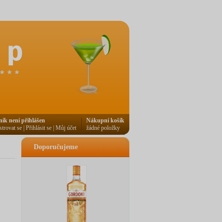
ník není přihlášen
Nákupní košík
strovat se
|
Přihlásit se
|
Můj účet
žádné položky
Doporučujeme