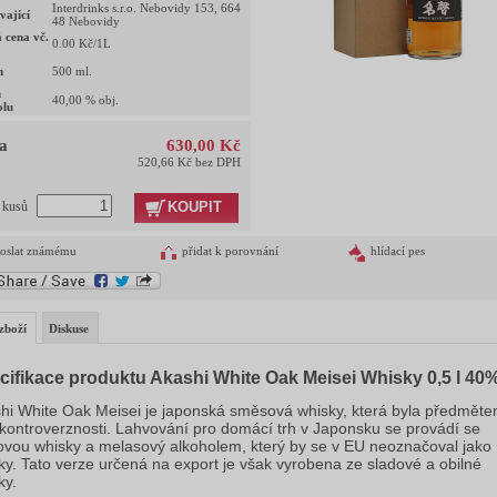
Interdrinks s.r.o. Nebovidy 153, 664
vající
48 Nebovidy
 cena vč.
0.00
Kč/1L
m
500
ml.
h
40,00
% obj.
olu
a
630,00 Kč
520,66 Kč bez DPH
KOUPIT
t kusů
oslat známému
přidat k porovnání
hlídací pes
zboží
Diskuse
cifikace produktu Akashi White Oak Meisei Whisky 0,5 l 40
hi White Oak Meisei je japonská směsová whisky, která byla předmět
é kontroverznosti. Lahvování pro domácí trh v Japonsku se provádí se
ovou whisky a melasový alkoholem, který by se v EU neoznačoval jako
ky. Tato verze určená na export je však vyrobena ze sladové a obilné
ky.