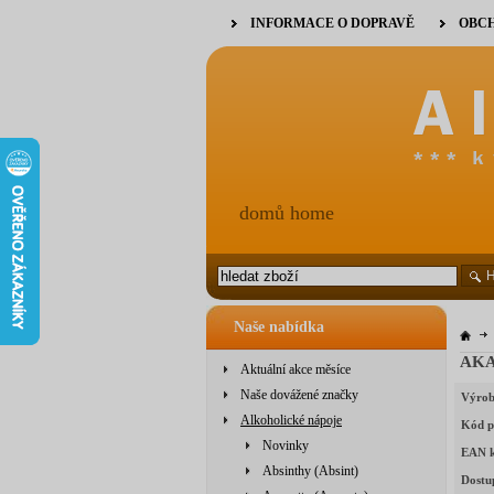
INFORMACE O DOPRAVĚ
OBCH
domů home
Naše nabídka
Aktuální akce měsíce
Naše dovážené značky
Výrob
Alkoholické nápoje
Kód p
Novinky
EAN 
Absinthy (Absint)
Dostu