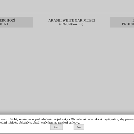
EDCHOZÍ
AKASHI WHITE OAK MEISEI
DUKT
40%0,5l(karton)
PRODU
m starší 18ti let, seznámím se před odesláním objednávky s Obchodními podmínkami. nepřipustím, aby převzala 
k podání nabídek. objednávka zboží je návrhem na uzavření smlouvy.
Ano
Ne