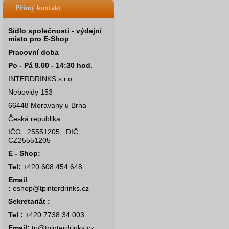
Přímý kontakt
Sídlo společnosti - výdejní
místo pro E-Shop
Pracovní doba
Po - Pá 8.00 - 14:30 hod.
INTERDRINKS s.r.o.
Nebovidy 153
66448 Moravany u Brna
Česká republika
IČO : 25551205, DIČ :
CZ25551205
E - Shop:
Tel:
+420 608 454 648
Email
:
eshop@tpinterdrinks.cz
Sekretariát :
Tel :
+420 7738 34 003
Email:
tp@tpinterdrinks.cz