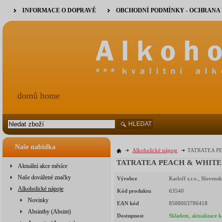
INFORMACE O DOPRAVĚ
OBCHODNÍ PODMÍNKY - OCHRANA
domů home
HLEDAT
Naše nabídka
Alkoholické nápoje
TATRATEA PE
Aktuální akce měsíce
Naše dovážené značky
Výrobce
Karloff s.r.o., Slovens
Alkoholické nápoje
Kód produktu
63540
Novinky
EAN kód
8588003786418
Absinthy (Absint)
Dostupnost
Skladem, aktualizace k