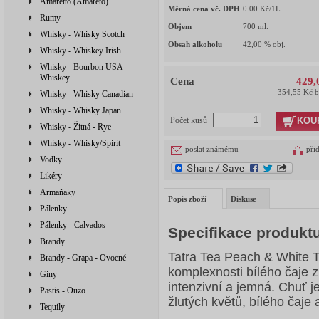
Amaretto (Amareto)
Měrná cena vč. DPH
0.00
Kč/1L
Rumy
Objem
700
ml.
Whisky - Whisky Scotch
Obsah alkoholu
42,00
% obj.
Whisky - Whiskey Irish
Whisky - Bourbon USA
Whiskey
Cena
429,
354,55 Kč 
Whisky - Whisky Canadian
Whisky - Whisky Japan
KOU
Počet kusů
Whisky - Žitná - Rye
Whisky - Whisky/Spirit
poslat známému
při
Vodky
Likéry
Armaňaky
Popis zboží
Diskuse
Pálenky
Pálenky - Calvados
Specifikace produktu
Brandy
Tatra Tea Peach & White T
Brandy - Grapa - Ovocné
komplexnosti bílého čaje z
Giny
intenzivní a jemná. Chuť j
Pastis - Ouzo
žlutých květů, bílého čaje 
Tequily