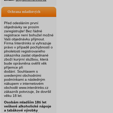
Ochrana mladistvých
Před odesláním první
objednávky se prosím
zaregistrujte! Bez řádné
registrace není bohužel možné
Vaši objednávku přijmout.
Firma Interdrinks si vyhrazuje
právo v případě pochybností o
plnoletosti registrovaného
zákazníka zaslat objednané
zboží kurýrní službou, která
bude oprávněna ověřit věk
příjemce při
dodání.
Souhlasem s
uvedenými obchodními
podmínkami a následným
nákupem v internetovém
obchodě www.interdrinks.cz
zákazník potvrzuje, že dovršil
věku 18 let.
Osobám mladším 18ti let
veškeré alkoholické nápoje
a tabákové výrobky