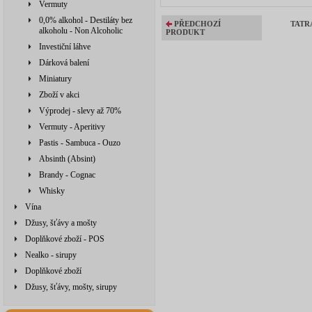
Vermuty
0,0% alkohol - Destiláty bez
PŘEDCHOZÍ
TATR
alkoholu - Non Alcoholic
PRODUKT
Investiční láhve
Dárková balení
Miniatury
Zboží v akci
Výprodej - slevy až 70%
Vermuty - Aperitivy
Pastis - Sambuca - Ouzo
Absinth (Absint)
Brandy - Cognac
Whisky
Vína
Džusy, šťávy a mošty
Doplňkové zboží - POS
Nealko - sirupy
Doplňkové zboží
Džusy, šťávy, mošty, sirupy