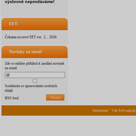
výslovně neprodáváme!
EET:
Čekama na nové EET ver.. 2 , 2026.
Novinky na email
Zde se můžete přihlásit k zasílání novinek
na email.
Souhlasím se zpracováním osobních
údajů
Odeslat
RSS feed
Interdrinks " Váš Svět nápojů