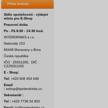
Přímý kontakt
Sídlo společnosti - výdejní
místo pro E-Shop
Pracovní doba
Po - Pá 8.00 - 14:30 hod.
INTERDRINKS s.r.o.
Nebovidy 153
66448 Moravany u Brna
Česká republika
IČO : 25551205, DIČ :
CZ25551205
E - Shop:
Tel:
+420 608 454 648
Email
:
eshop@tpinterdrinks.cz
Sekretariát :
Tel :
+420 7738 34 003
Email:
tp@tpinterdrinks.cz