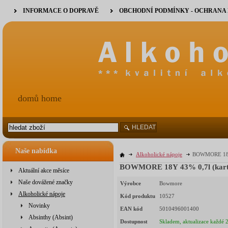
INFORMACE O DOPRAVĚ
OBCHODNÍ PODMÍNKY - OCHRANA
domů home
HLEDAT
Naše nabídka
Alkoholické nápoje
BOWMORE 18Y 
BOWMORE 18Y 43% 0,7l (kart
Aktuální akce měsíce
Naše dovážené značky
Výrobce
Bowmore
Alkoholické nápoje
Kód produktu
10527
Novinky
EAN kód
5010496001400
Absinthy (Absint)
Dostupnost
Skladem, aktualizace každé 