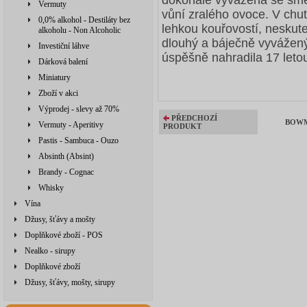
Vermuty
vůní zralého ovoce. V chu
0,0% alkohol - Destiláty bez
lehkou kouřovostí, neskut
alkoholu - Non Alcoholic
dlouhý a báječně vyvážený 
Investiční láhve
úspěšně nahradila 17 letou
Dárková balení
Miniatury
Zboží v akci
Výprodej - slevy až 70%
PŘEDCHOZÍ
BOWMO
Vermuty - Aperitivy
PRODUKT
Pastis - Sambuca - Ouzo
Absinth (Absint)
Brandy - Cognac
Whisky
Vína
Džusy, šťávy a mošty
Doplňkové zboží - POS
Nealko - sirupy
Doplňkové zboží
Džusy, šťávy, mošty, sirupy