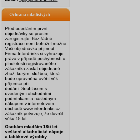
Ochrana mladistvých
Před odesláním první
objednávky se prosím
zaregistrujte! Bez řádné
registrace není bohužel možné
Vaši objednávku přijmout.
Firma Interdrinks si vyhrazuje
právo v případě pochybností o
plnoletosti registrovaného
zákazníka zaslat objednané
zboží kurýrní službou, která
bude oprávněna ověřit věk
příjemce při
dodání.
Souhlasem s
uvedenými obchodními
podmínkami a následným
nákupem v internetovém
obchodě www.interdrinks.cz
zákazník potvrzuje, že dovršil
věku 18 let.
Osobám mladším 18ti let
veškeré alkoholické nápoje
a tabákové výrobky