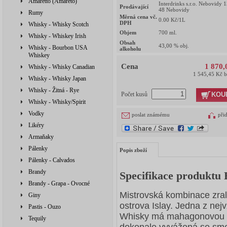
Amaretto (Amareto)
Interdrinks s.r.o. Nebovidy 
Prodávající
48 Nebovidy
Rumy
Měrná cena vč.
0.00
Kč/1L
DPH
Whisky - Whisky Scotch
Objem
700
ml.
Whisky - Whiskey Irish
Obsah
43,00
% obj.
Whisky - Bourbon USA
alkoholu
Whiskey
Cena
1 870,
Whisky - Whisky Canadian
1 545,45 Kč 
Whisky - Whisky Japan
Whisky - Žitná - Rye
KOU
Počet kusů
Whisky - Whisky/Spirit
Vodky
poslat známému
při
Likéry
Armaňaky
Pálenky
Popis zboží
Pálenky - Calvados
Brandy
Specifikace produktu 
Brandy - Grapa - Ovocné
Mistrovská kombinace zral
Giny
ostrova Islay. Jedna z ne
Pastis - Ouzo
Whisky má mahagonovou ba
Tequily
dokonale vyvážená se sm