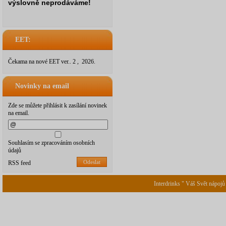
výslovně neprodáváme!
EET:
Čekama na nové EET ver.. 2 , 2026.
Novinky na email
Zde se můžete přihlásit k zasílání novinek
na email.
Souhlasím se zpracováním osobních
údajů
Odeslat
RSS feed
Interdrinks " Váš Svět nápojů