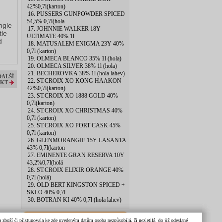
42%0,7l(karton)
16. PUSSERS GUNPOWDER SPICED
54,5% 0,7l(hola
ngle
17. JOHNNIE WALKER 18Y
tle
ULTIMATE 40% 1l
d
18. MATUSALEM ENIGMA 23Y 40%
0,7l (karton)
19. OLMECA BLANCO 35% 1l (hola)
20. OLMECA SILVER 38% 1l (hola)
21. BECHEROVKA 38% 1l (hola lahev)
DALŠÍ
22. ST.CROIX XO KONG HAAKON
KT
42%0,7l(karton)
23. ST.CROIX XO 1888 GOLD 40%
0,7l(karton)
24. ST.CROIX XO CHRISTMAS 40%
0,7l (karton)
25. ST.CROIX XO PORT CASK 45%
0,7l (karton)
26. GLENMORANGIE 15Y LASANTA
43% 0,7l(karton
27. EMINENTE GRAN RESERVA 10Y
43,2%0,7l(holá
28. ST.CROIX ELIXIR ORANGE 40%
0,7l (holá)
29. OLD BERT KINGSTON SPICED +
SKLO 40% 0,7l
30. BOTRAN KI 40% 0,7l (hola lahev)
zboží či přistupovala ke zde uvedeným datům osoba nezpůsobilá, či nezletilá. do již odeslané
Nejprodávanější