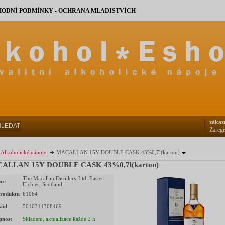
ODNÍ PODMÍNKY - OCHRANA MLADISTVÍCH
zákaz
HLEDAT
Zaregi
Alkoholické nápoje
MACALLAN 15Y DOUBLE CASK 43%0,7l(karton)
ALLAN 15Y DOUBLE CASK 43%0,7l(karton)
The Macallan Distillery Ltd. Easter
ce
Elchies, Scotland
roduktu
61064
kód
5010314308469
pnost
Skladem, aktualizace každé 2 h