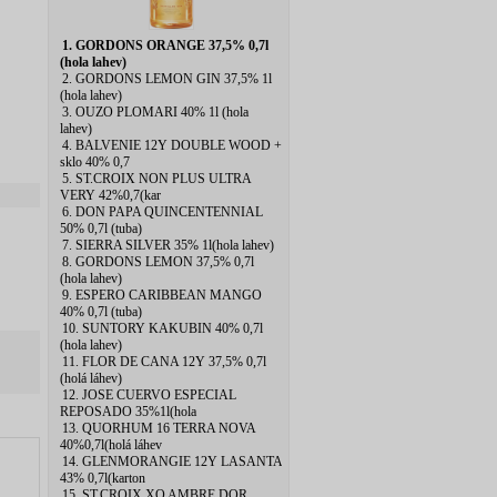
1. GORDONS ORANGE 37,5% 0,7l
(hola lahev)
2. GORDONS LEMON GIN 37,5% 1l
(hola lahev)
3. OUZO PLOMARI 40% 1l (hola
lahev)
4. BALVENIE 12Y DOUBLE WOOD +
sklo 40% 0,7
5. ST.CROIX NON PLUS ULTRA
VERY 42%0,7(kar
6. DON PAPA QUINCENTENNIAL
50% 0,7l (tuba)
7. SIERRA SILVER 35% 1l(hola lahev)
8. GORDONS LEMON 37,5% 0,7l
(hola lahev)
9. ESPERO CARIBBEAN MANGO
40% 0,7l (tuba)
10. SUNTORY KAKUBIN 40% 0,7l
(hola lahev)
11. FLOR DE CANA 12Y 37,5% 0,7l
(holá láhev)
12. JOSE CUERVO ESPECIAL
REPOSADO 35%1l(hola
13. QUORHUM 16 TERRA NOVA
40%0,7l(holá láhev
14. GLENMORANGIE 12Y LASANTA
43% 0,7l(karton
15. ST.CROIX XO AMBRE DOR