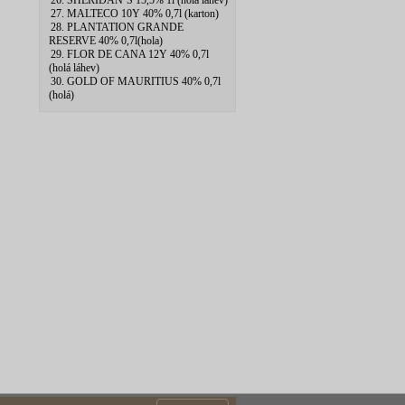
26. SHERIDAN`S 15,5% 1l (hola lahev)
27. MALTECO 10Y 40% 0,7l (karton)
28. PLANTATION GRANDE
RESERVE 40% 0,7l(hola)
29. FLOR DE CANA 12Y 40% 0,7l
(holá láhev)
30. GOLD OF MAURITIUS 40% 0,7l
(holá)