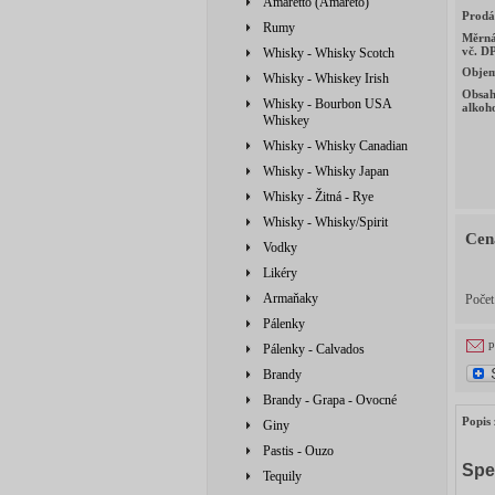
Amaretto (Amareto)
Prodá
Rumy
Měrná
vč. D
Whisky - Whisky Scotch
Obje
Whisky - Whiskey Irish
Obsa
Whisky - Bourbon USA
alkoh
Whiskey
Whisky - Whisky Canadian
Whisky - Whisky Japan
Whisky - Žitná - Rye
Whisky - Whisky/Spirit
Cen
Vodky
Likéry
Armaňaky
Poče
Pálenky
p
Pálenky - Calvados
Brandy
Brandy - Grapa - Ovocné
Popis 
Giny
Pastis - Ouzo
Spe
Tequily