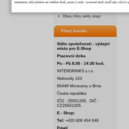
objednávky nelze přidávat ani odebírat zboží, pouze ji zrušit. vystavené zboží slouží jako výzva 
Nealko - sirupy
Doplňkové zboží
Džusy, šťávy, mošty, sirupy
Přímý kontakt
Sídlo společnosti - výdejní
místo pro E-Shop
Pracovní doba
Po - Pá 8.00 - 14:30 hod.
INTERDRINKS s.r.o.
Nebovidy 153
66448 Moravany u Brna
Česká republika
IČO : 25551205, DIČ :
CZ25551205
E - Shop:
Tel:
+420 608 454 648
Email