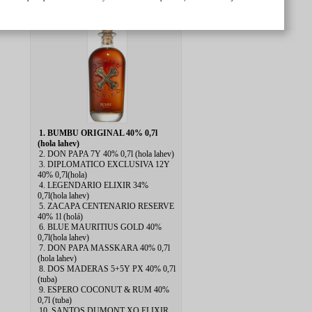
1. BUMBU ORIGINAL 40% 0,7l
(hola lahev)
2. DON PAPA 7Y 40% 0,7l (hola lahev)
3. DIPLOMATICO EXCLUSIVA 12Y
40% 0,7l(hola)
4. LEGENDARIO ELIXIR 34%
0,7l(hola lahev)
5. ZACAPA CENTENARIO RESERVE
40% 1l (holá)
6. BLUE MAURITIUS GOLD 40%
0,7l(hola lahev)
7. DON PAPA MASSKARA 40% 0,7l
(hola lahev)
8. DOS MADERAS 5+5Y PX 40% 0,7l
(tuba)
9. ESPERO COCONUT & RUM 40%
0,7l (tuba)
10. SANTOS DUMONT XO ELIXIR