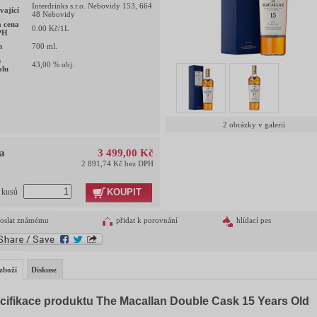
Interdrinks s.r.o. Nebovidy 153, 664
vající
48 Nebovidy
 cena
0.00
Kč/1L
PH
m
700
ml.
h
43,00
% obj.
olu
2 obrázky v galerii
a
3 499,00 Kč
2 891,74 Kč bez DPH
KOUPIT
t kusů
oslat známému
přidat k porovnání
hlídací pes
zboží
Diskuse
cifikace produktu The Macallan Double Cask 15 Years Old