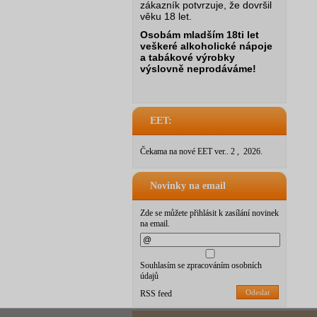
zákazník potvrzuje, že dovršil
věku 18 let.
Osobám mladším 18ti let
veškeré alkoholické nápoje
a tabákové výrobky
výslovně neprodáváme!
EET:
Čekama na nové EET ver.. 2 , 2026.
Novinky na email
Zde se můžete přihlásit k zasílání novinek
na email.
Souhlasím se zpracováním osobních
údajů
Odeslat
RSS feed