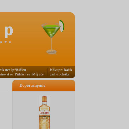
ník není přihlášen
Nákupní košík
strovat se
|
Přihlásit se
|
Můj účet
žádné položky
Doporučujeme