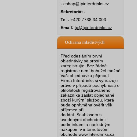
:
eshop@tpinterdrinks.cz
Sekretariát :
Tel :
+420 7738 34 003
Email:
tp@tpinterdrinks.cz
Ochrana mladistvých
Před odesláním první
objednávky se prosím
zaregistrujte! Bez řádné
registrace není bohužel možné
Vaši objednávku přijmout.
Firma Interdrinks si vyhrazuje
právo v případě pochybností o
plnoletosti registrovaného
zákazníka zaslat objednané
zboží kurýrní službou, která
bude oprávněna ověřit věk
příjemce při
dodání.
Souhlasem s
uvedenými obchodními
podmínkami a následným
nákupem v internetovém
obchodě www.interdrinks.cz