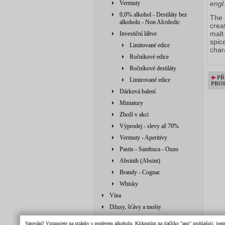
Vermuty
engl
0,0% alkohol - Destiláty bez
The 
alkoholu - Non Alcoholic
crea
malt
Investiční láhve
spic
Limitované edice
char
Ročníkové edice
Ročníkové destiláty
PŘ
Limirované edice
PRO
Dárková balení
Miniatury
Zboží v akci
Výprodej - slevy až 70%
Vermuty - Aperitivy
Pastis - Sambuca - Ouzo
Absinth (Absint)
Brandy - Cognac
Whisky
Vína
Džusy, šťávy a mošty
Doplňkové zboží - POS
Varování! Vstupujete na stránky s prodejem alkoholu. Kliknutím na tlačítko "ano" prohlašuji: jse