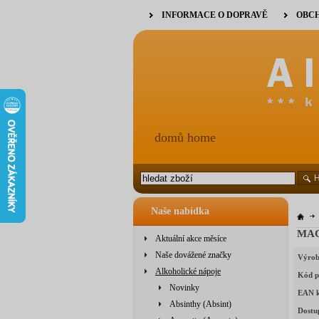
INFORMACE O DOPRAVĚ
OBCH
domů home
Naše nabídka
MAC
Aktuální akce měsíce
Naše dovážené značky
Výrob
Alkoholické nápoje
Kód p
Novinky
EAN 
Absinthy (Absint)
Dostu