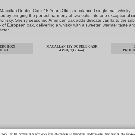
.
Macallan Double Cask 15 Years Old is a balanced single malt whisky
ted by bringing the perfect harmony of two oaks into one exceptional si
 whisky. Sherry seasoned American oak adds delicate vanilla to the sub
e of European oak, delivering a whisky with a sweeter, warmer taste an
acter.
EDCHOZÍ
MACALLAN 15Y DOUBLE CASK
DUKT
43%0,7l(karton)
PRODU
m starší 18ti let, seznámím se před odesláním objednávky s Obchodními podmínkami. nepřipustím, aby převzala 