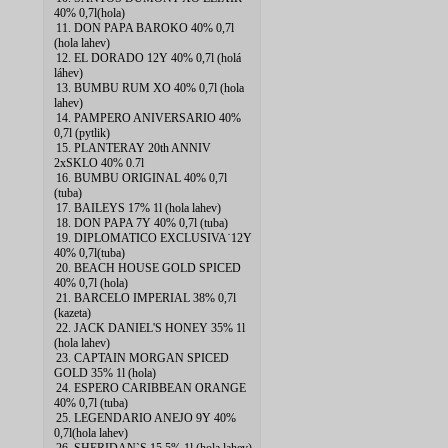
40% 0,7l(hola)
11. DON PAPA BAROKO 40% 0,7l
(hola lahev)
12. EL DORADO 12Y 40% 0,7l (holá
láhev)
13. BUMBU RUM XO 40% 0,7l (hola
lahev)
14. PAMPERO ANIVERSARIO 40%
0,7l (pytlik)
15. PLANTERAY 20th ANNIV
2xSKLO 40% 0.7l
16. BUMBU ORIGINAL 40% 0,7l
(tuba)
17. BAILEYS 17% 1l (hola lahev)
18. DON PAPA 7Y 40% 0,7l (tuba)
19. DIPLOMATICO EXCLUSIVA˙12Y
40% 0,7l(tuba)
20. BEACH HOUSE GOLD SPICED
40% 0,7l (hola)
21. BARCELO IMPERIAL 38% 0,7l
(kazeta)
22. JACK DANIEL'S HONEY 35% 1l
(hola lahev)
23. CAPTAIN MORGAN SPICED
GOLD 35% 1l (hola)
24. ESPERO CARIBBEAN ORANGE
40% 0,7l (tuba)
25. LEGENDARIO ANEJO 9Y 40%
0,7l(hola lahev)