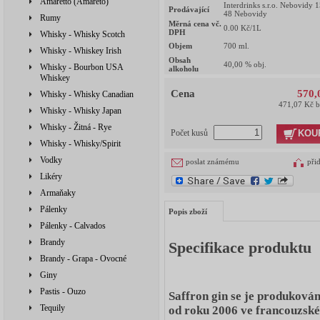
Amaretto (Amareto)
Interdrinks s.r.o. Nebovidy 
Prodávající
48 Nebovidy
Rumy
Měrná cena vč.
0.00
Kč/1L
DPH
Whisky - Whisky Scotch
Objem
700
ml.
Whisky - Whiskey Irish
Obsah
40,00
% obj.
Whisky - Bourbon USA
alkoholu
Whiskey
Cena
570,
Whisky - Whisky Canadian
471,07 Kč 
Whisky - Whisky Japan
Whisky - Žitná - Rye
KOU
Počet kusů
Whisky - Whisky/Spirit
Vodky
poslat známému
při
Likéry
Armaňaky
Pálenky
Popis zboží
Pálenky - Calvados
Brandy
Specifikace produktu
Brandy - Grapa - Ovocné
Giny
Pastis - Ouzo
Saffron gin se je produková
Tequily
od roku 2006 ve francouzské