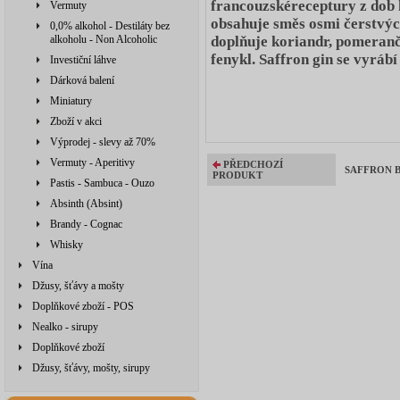
francouzskéreceptury z dob k
Vermuty
obsahuje směs osmi čerstvých
0,0% alkohol - Destiláty bez
doplňuje koriandr, pomerančo
alkoholu - Non Alcoholic
fenykl. Saffron gin se vyrábí 
Investiční láhve
Dárková balení
Miniatury
Zboží v akci
Výprodej - slevy až 70%
Vermuty - Aperitivy
PŘEDCHOZÍ
SAFFRON BO
PRODUKT
Pastis - Sambuca - Ouzo
Absinth (Absint)
Brandy - Cognac
Whisky
Vína
Džusy, šťávy a mošty
Doplňkové zboží - POS
Nealko - sirupy
Doplňkové zboží
Džusy, šťávy, mošty, sirupy