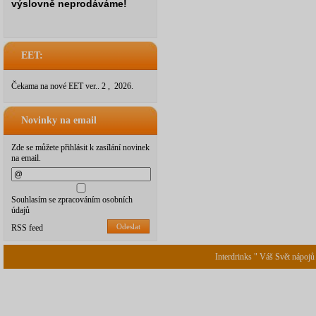
výslovně neprodáváme!
EET:
Čekama na nové EET ver.. 2 , 2026.
Novinky na email
Zde se můžete přihlásit k zasílání novinek
na email.
Souhlasím se zpracováním osobních
údajů
Odeslat
RSS feed
Interdrinks " Váš Svět nápojů