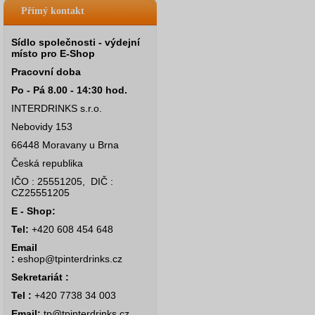
Přímý kontakt
Sídlo společnosti - výdejní
místo pro E-Shop
Pracovní doba
Po - Pá 8.00 - 14:30 hod.
INTERDRINKS s.r.o.
Nebovidy 153
66448 Moravany u Brna
Česká republika
IČO : 25551205, DIČ :
CZ25551205
E - Shop:
Tel:
+420 608 454 648
Email
:
eshop@tpinterdrinks.cz
Sekretariát :
Tel :
+420 7738 34 003
Email:
tp@tpinterdrinks.cz