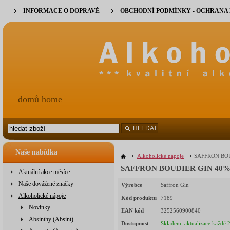
INFORMACE O DOPRAVĚ
OBCHODNÍ PODMÍNKY - OCHRANA
domů home
HLEDAT
Naše nabídka
Alkoholické nápoje
SAFFRON BOUD
SAFFRON BOUDIER GIN 40% 0,
Aktuální akce měsíce
Naše dovážené značky
Výrobce
Saffron Gin
Alkoholické nápoje
Kód produktu
7189
Novinky
EAN kód
3252560900840
Absinthy (Absint)
Dostupnost
Skladem, aktualizace každé 