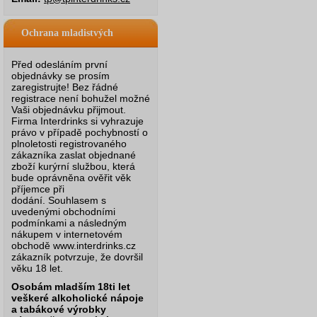
Ochrana mladistvých
Před odesláním první
objednávky se prosím
zaregistrujte! Bez řádné
registrace není bohužel možné
Vaši objednávku přijmout.
Firma Interdrinks si vyhrazuje
právo v případě pochybností o
plnoletosti registrovaného
zákazníka zaslat objednané
zboží kurýrní službou, která
bude oprávněna ověřit věk
příjemce při
dodání.
Souhlasem s
uvedenými obchodními
podmínkami a následným
nákupem v internetovém
obchodě www.interdrinks.cz
zákazník potvrzuje, že dovršil
věku 18 let.
Osobám mladším 18ti let
veškeré alkoholické nápoje
a tabákové výrobky