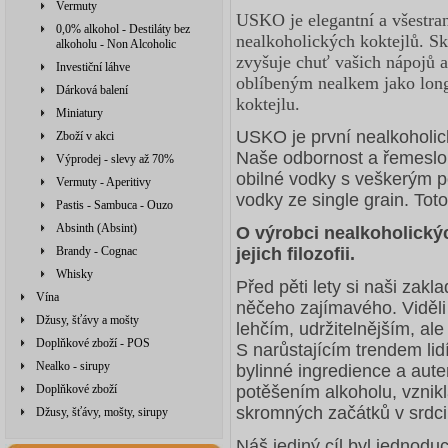
Vermuty
USKO je elegantní a všestran
0,0% alkohol - Destiláty bez
nealkoholických koktejlů. S
alkoholu - Non Alcoholic
zvyšuje chuť vašich nápojů 
Investiční láhve
oblíbeným nealkem jako long
Dárková balení
koktejlu.
Miniatury
USKO je první nealkoholic
Zboží v akci
Naše odbornost a řemeslo s
Výprodej - slevy až 70%
obilné vodky s veškerým poc
Vermuty - Aperitivy
vodky ze single grain. Tot
Pastis - Sambuca - Ouzo
Absinth (Absint)
O výrobci nealkoholických
Brandy - Cognac
jejich filozofii.
Whisky
Před pěti lety si naši zakla
Vína
něčeho zajímavého. Viděl
Džusy, šťávy a mošty
lehčím, udržitelnějším, al
Doplňkové zboží - POS
S narůstajícím trendem lidí
Nealko - sirupy
bylinné ingredience a aute
Doplňkové zboží
potěšením alkoholu, vznikla
skromných začátků v srdc
Džusy, šťávy, mošty, sirupy
Náš jediný cíl byl jednodu