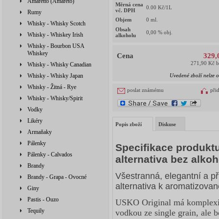
Amaretto (Amareto)
Měrná cena
0.00
Kč/1L
vč. DPH
Rumy
Objem
0
ml.
Whisky - Whisky Scotch
Obsah
0,00
% obj.
Whisky - Whiskey Irish
alkoholu
Whisky - Bourbon USA
Whiskey
Cena
329,
271,90 Kč 
Whisky - Whisky Canadian
Whisky - Whisky Japan
Uvedené zboží nelze o
Whisky - Žitná - Rye
poslat známému
při
Whisky - Whisky/Spirit
Vodky
Likéry
Popis zboží
Diskuse
Armaňaky
Pálenky
Specifikace produktu
Pálenky - Calvados
alternativa bez alko
Brandy
Všestranná, elegantní a p
Brandy - Grapa - Ovocné
alternativa k aromatizova
Giny
Pastis - Ouzo
USKO Original má komplexitu
Tequily
vodkou ze single grain, ale b