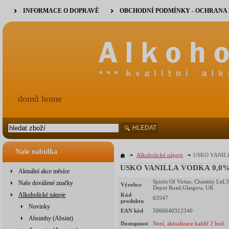
INFORMACE O DOPRAVĚ
OBCHODNÍ PODMÍNKY - OCHRANA
domů home
HLEDAT
Naše nabídka
Alkoholické nápoje
USKO VANILLA
USKO VANILLA VODKA 0,0% 0,
Aktuální akce měsíce
Spirits Of Virtue, Chastitiy Ltd.
Naše dovážené značky
Výrobce
Depot Road,Glasgow, UK
Alkoholické nápoje
Kód
63547
produktu
Novinky
EAN kód
5060640312340
Absinthy (Absint)
Dostupnost
Není, aktualizace každé 2 hod.