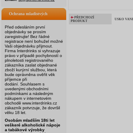
Ochrana mladistvých
PŘEDCHOZÍ
USKO VANIL
PRODUKT
Před odesláním první
objednávky se prosím
zaregistrujte! Bez řádné
registrace není bohužel možné
Vaši objednávku přijmout.
Firma Interdrinks si vyhrazuje
právo v případě pochybností o
plnoletosti registrovaného
zákazníka zaslat objednané
zboží kurýrní službou, která
bude oprávněna ověřit věk
příjemce při
dodání.
Souhlasem s
uvedenými obchodními
podmínkami a následným
nákupem v internetovém
obchodě www.interdrinks.cz
zákazník potvrzuje, že dovršil
věku 18 let.
Osobám mladším 18ti let
veškeré alkoholické nápoje
a tabákové výrobky