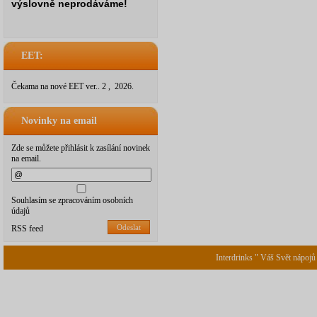
výslovně neprodáváme!
EET:
Čekama na nové EET ver.. 2 , 2026.
Novinky na email
Zde se můžete přihlásit k zasílání novinek
na email.
Souhlasím se zpracováním osobních
údajů
Odeslat
RSS feed
Interdrinks " Váš Svět nápojů