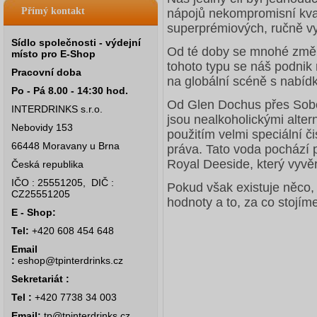
Přímý kontakt
nápojů nekompromisní kval
superprémiových, ručně v
Sídlo společnosti - výdejní
Od té doby se mnohé změn
místo pro E-Shop
tohoto typu se náš podnik 
Pracovní doba
na globální scéně s nabíd
Po - Pá 8.00 - 14:30 hod.
Od Glen Dochus přes Sobo
INTERDRINKS s.r.o.
jsou nealkoholickými alter
Nebovidy 153
použitím velmi speciální č
66448 Moravany u Brna
práva. Tato voda pochází 
Royal Deeside, který vyvě
Česká republika
IČO : 25551205, DIČ :
Pokud však existuje něco, 
CZ25551205
hodnoty a to, za co stojím
E - Shop:
Tel:
+420 608 454 648
Email
:
eshop@tpinterdrinks.cz
Sekretariát :
Tel :
+420 7738 34 003
Email:
tp@tpinterdrinks.cz